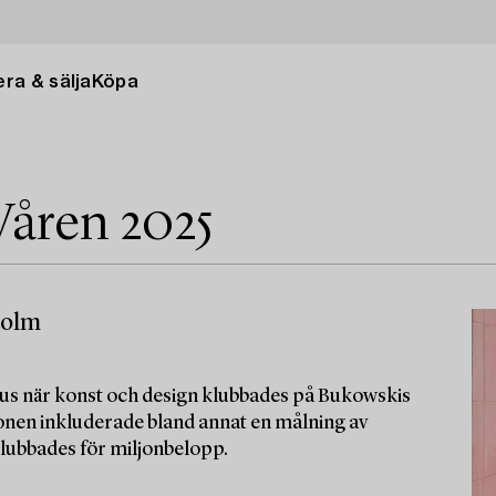
ra & sälja
Köpa
Våren 2025
holm
okus när konst och design klubbades på Bukowskis
onen inkluderade bland annat en målning av
lubbades för miljonbelopp.