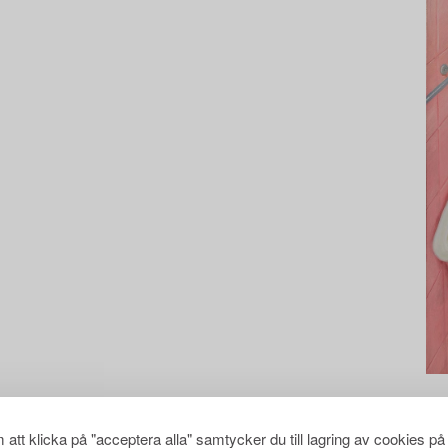
att klicka på "acceptera alla" samtycker du till lagring av cookies på