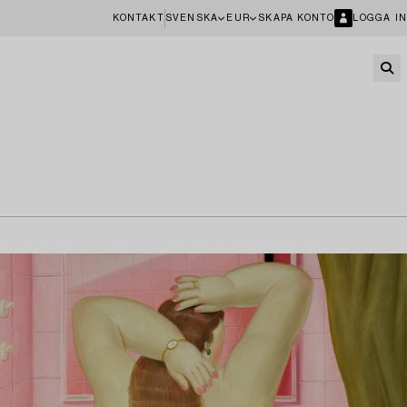
KONTAKT
SVENSKA
EUR
SKAPA KONTO
LOGGA IN