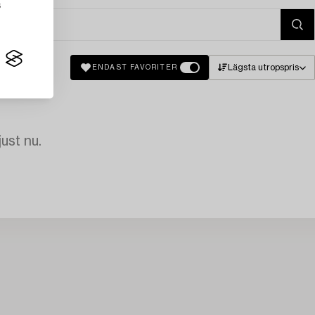
s
Lägsta utropspris
ENDAST FAVORITER
just nu.