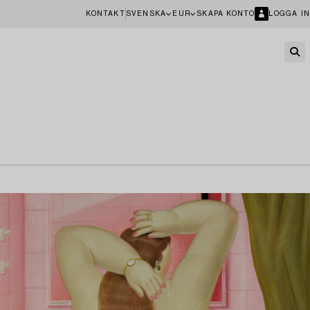
KONTAKT
SVENSKA
EUR
SKAPA KONTO
LOGGA IN