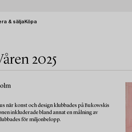
ra & sälja
Köpa
Våren 2025
holm
okus när konst och design klubbades på Bukowskis
onen inkluderade bland annat en målning av
lubbades för miljonbelopp.