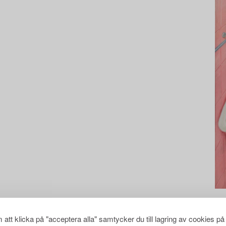
att klicka på "acceptera alla" samtycker du till lagring av cookies på