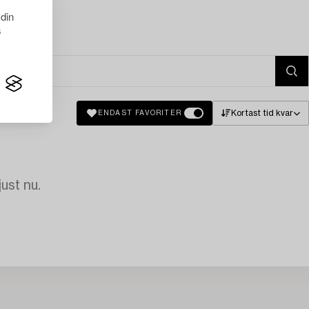
 din
s
Kortast tid kvar
ENDAST FAVORITER
just nu.