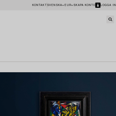
KONTAKT
SVENSKA
EUR
SKAPA KONTO
LOGGA IN