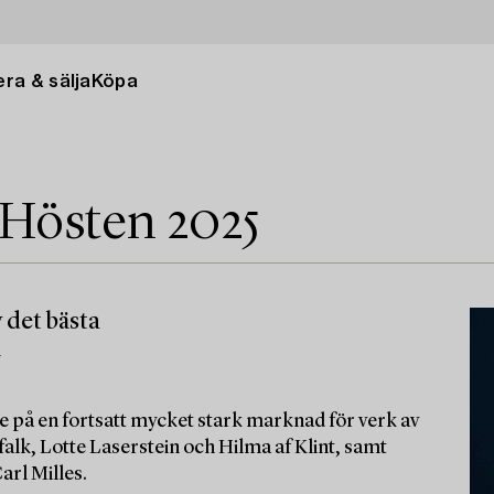
ra & sälja
Köpa
 Hösten 2025
 det bästa
m
e på en fortsatt mycket stark marknad för verk av
alk, Lotte Laserstein och Hilma af Klint, samt
arl Milles.