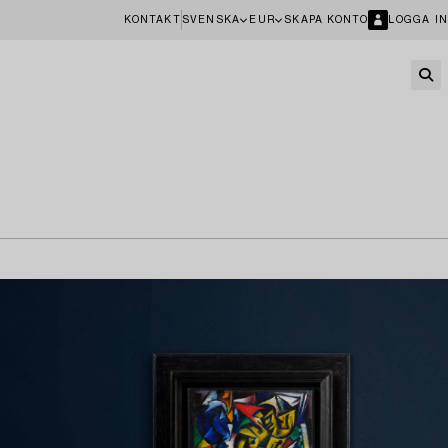
KONTAKT
SVENSKA
EUR
SKAPA KONTO
LOGGA IN