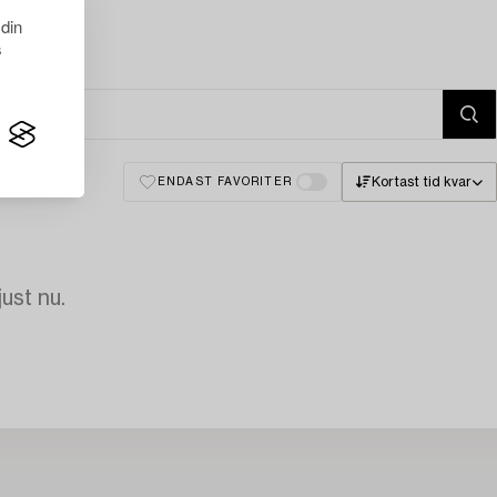
 din
s
Kortast tid kvar
ENDAST FAVORITER
just nu.