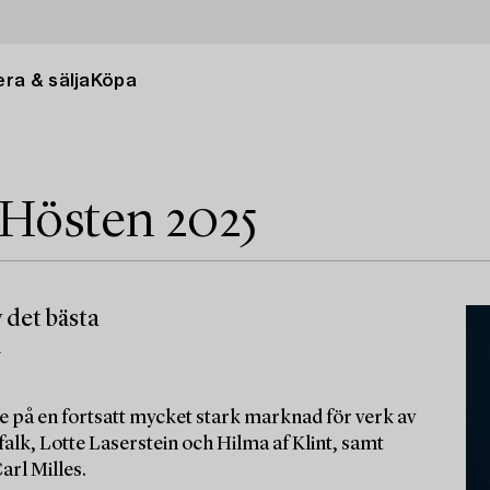
ra & sälja
Köpa
 Hösten 2025
 det bästa
m
e på en fortsatt mycket stark marknad för verk av
alk, Lotte Laserstein och Hilma af Klint, samt
arl Milles.