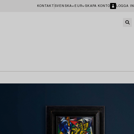
KONTAKT
SVENSKA
EUR
SKAPA KONTO
LOGGA IN