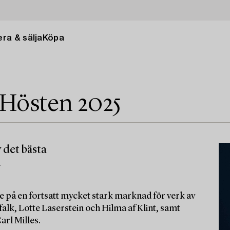
ra & sälja
Köpa
 Hösten 2025
 det bästa
m
e på en fortsatt mycket stark marknad för verk av
alk, Lotte Laserstein och Hilma af Klint, samt
arl Milles.