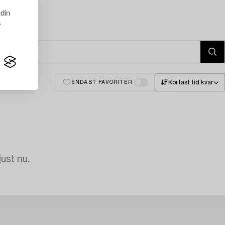
 din
s
Kortast tid kvar
ENDAST FAVORITER
just nu.