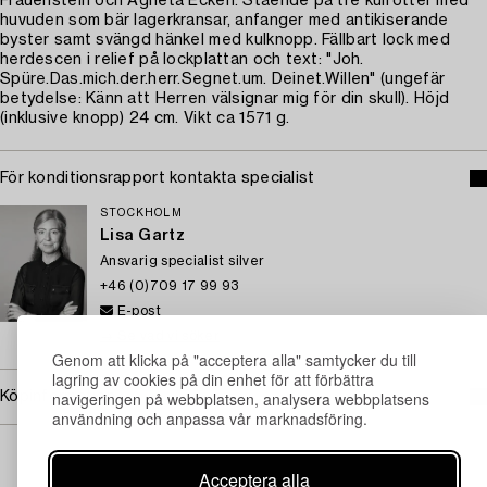
Frauenstein och Agneta Ecken. Stående på tre kulfötter med
huvuden som bär lagerkransar, anfanger med antikiserande
byster samt svängd hänkel med kulknopp. Fällbart lock med
herdescen i relief på lockplattan och text: "Joh.
Spüre.Das.mich.der.herr.Segnet.um. Deinet.Willen" (ungefär
betydelse: Känn att Herren välsignar mig för din skull). Höjd
(inklusive knopp) 24 cm. Vikt ca 1571 g.
För konditionsrapport kontakta specialist
STOCKHOLM
Lisa Gartz
Ansvarig specialist silver
+46 (0)709 17 99 93
E-post
→ Se vad vi söker
Genom att klicka på "acceptera alla" samtycker du till
lagring av cookies på din enhet för att förbättra
navigeringen på webbplatsen, analysera webbplatsens
Köpinformation
användning och anpassa vår marknadsföring.
Acceptera alla