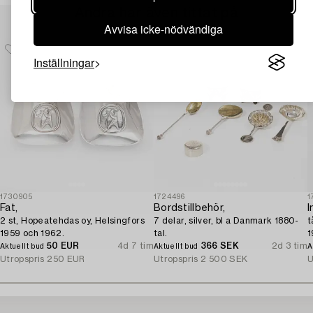
Andra har även tittat på
Avvisa icke-nödvändiga
Inställningar
1730905
1724496
1
Fat,
Bordstillbehör,
I
2 st, Hopeatehdas oy, Helsingfors
7 delar, silver, bl a Danmark 1880-
t
1959 och 1962.
tal.
1
50 EUR
4d 7 tim
366 SEK
2d 3 tim
Aktuellt bud
Aktuellt bud
A
Utropspris
250 EUR
Utropspris
2 500 SEK
U