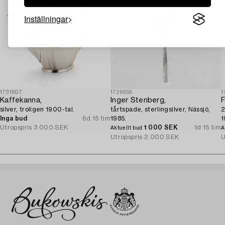
Inställningar
1731607
1726658
1
Kaffekanna,
Inger Stenberg,
F
silver, troligen 1900-tal.
tårtspade, sterlingsilver, Nässjö,
2
Inga bud
6d 15 tim
1985.
1
Utropspris
3 000 SEK
1 000 SEK
1d 15 tim
Aktuellt bud
A
Utropspris
2 000 SEK
U