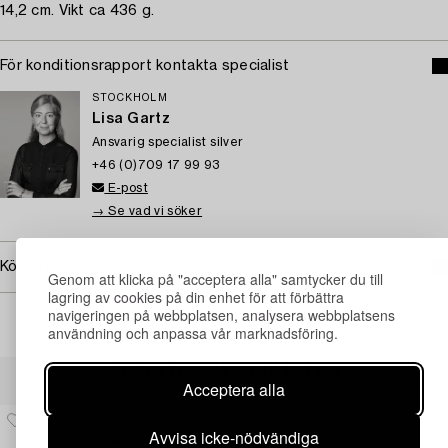
14,2 cm. Vikt ca 436 g.
För konditionsrapport kontakta specialist
STOCKHOLM
Lisa Gartz
Ansvarig specialist silver
+46 (0)709 17 99 93
E-post
→ Se vad vi söker
Köpinformation
Genom att klicka på "acceptera alla" samtycker du till
lagring av cookies på din enhet för att förbättra
navigeringen på webbplatsen, analysera webbplatsens
användning och anpassa vår marknadsföring.
Andra har även tittat på
Acceptera alla
Avvisa icke-nödvändiga