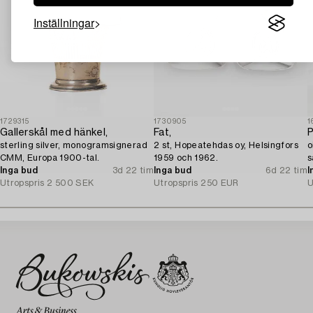
Inställningar
1729315
1730905
1
Gallerskål med hänkel,
Fat,
P
sterling silver, monogramsignerad
2 st, Hopeatehdas oy, Helsingfors
o
CMM, Europa 1900-tal.
1959 och 1962.
s
Inga bud
3d 22 tim
Inga bud
6d 22 tim
I
Utropspris
2 500 SEK
Utropspris
250 EUR
U