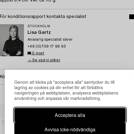
upptill 8,4 cm. Vikt ca 115 g.
För konditionsrapport kontakta specialist
STOCKHOLM
Lisa Gartz
Ansvarig specialist silver
+46 (0)709 17 99 93
E-post
→ Se vad vi söker
Köpinformation
Genom att klicka på "acceptera alla" samtycker du till
lagring av cookies på din enhet för att förbättra
navigeringen på webbplatsen, analysera webbplatsens
användning och anpassa vår marknadsföring.
Andra har även tittat på
Acceptera alla
Avvisa icke-nödvändiga