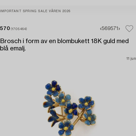
IMPORTANT SPRING SALE VÅREN 2026
570
569
571
(1705464)
Brosch i form av en blombukett 18K guld med
blå emalj.
11 jun