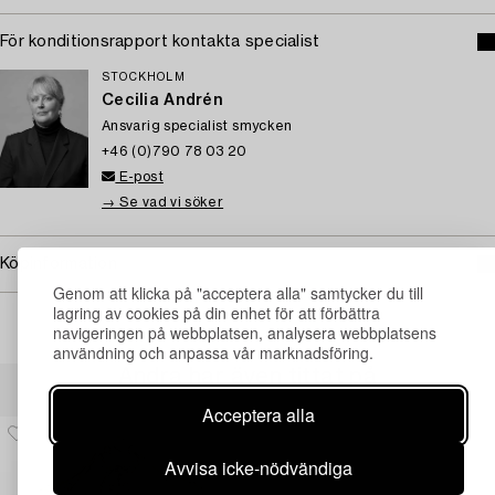
För konditionsrapport kontakta specialist
STOCKHOLM
Cecilia Andrén
Ansvarig specialist smycken
+46 (0)790 78 03 20
E-post
→ Se vad vi söker
Köpinformation
Genom att klicka på "acceptera alla" samtycker du till
lagring av cookies på din enhet för att förbättra
navigeringen på webbplatsen, analysera webbplatsens
användning och anpassa vår marknadsföring.
Andra har även tittat på
Acceptera alla
Avvisa icke-nödvändiga