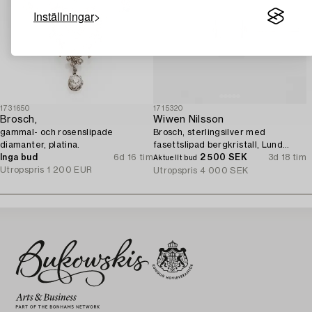
Inställningar
1731650
1715320
Brosch,
Wiwen Nilsson
gammal- och rosenslipade
Brosch, sterlingsilver med
diamanter, platina.
fasettslipad bergkristall, Lund
Inga bud
6d 16 tim
1946.
2 500 SEK
3d 18 tim
Aktuellt bud
Utropspris
1 200 EUR
Utropspris
4 000 SEK