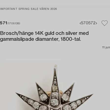
IMPORTANT SPRING SALE VÅREN 2026
571
570
572
(1706138)
Brosch/hänge 14K guld och silver med
gammalslipade diamanter, 1800-tal.
11 jun