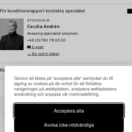
För konditionsrapport kontakta specialist
STOCKHOLM
Cecilia Andrén
Ansvarig specialist smycken
+46 (0)790 78 03 20
E-post
→ Se vad vi söker
Köpinformation
Genom att klicka på "acceptera alla" samtycker du till
lagring av cookies på din enhet för att förbättra
navigeringen på webbplatsen, analysera webbplatsens
användning och anpassa vår marknadsföring.
Andra har även tittat på
Acceptera alla
Avvisa icke-nödvändiga