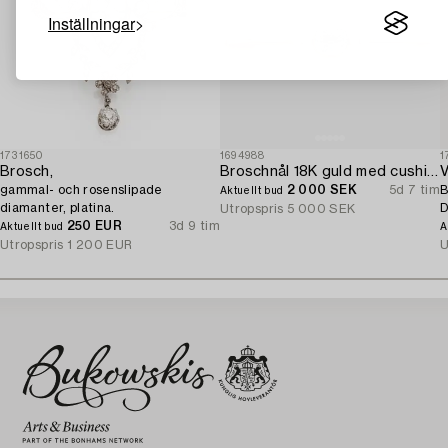
Inställningar
1731650
1694988
1
Brosch,
Broschnål 18K guld med cushionslipad akvamarin och seedpärlor.
V
gammal- och rosenslipade
2 000 SEK
5d 7 tim
B
Aktuellt bud
diamanter, platina.
D
Utropspris
5 000 SEK
250 EUR
3d 9 tim
Aktuellt bud
A
Utropspris
1 200 EUR
U