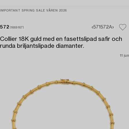
IMPORTANT SPRING SALE VÅREN 2026
572
571
572A
(1669167)
Collier 18K guld med en fasettslipad safir och
runda briljantslipade diamanter.
11 jun