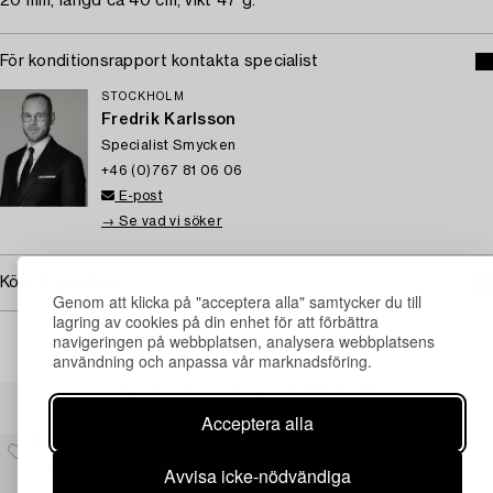
20 mm, längd ca 40 cm, vikt 47 g.
För konditionsrapport kontakta specialist
STOCKHOLM
Fredrik Karlsson
Specialist Smycken
+46 (0)767 81 06 06
E-post
→ Se vad vi söker
Köpinformation
Genom att klicka på "acceptera alla" samtycker du till
lagring av cookies på din enhet för att förbättra
navigeringen på webbplatsen, analysera webbplatsens
användning och anpassa vår marknadsföring.
Andra har även tittat på
Acceptera alla
Avvisa icke-nödvändiga