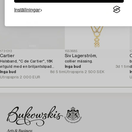
Inställningar
1731313
1553685
1
Cartier
Siv Lagerström,
C
Halsband, "C de Cartier", 18K
collier mässing.
b
vitguld med en briljantslipad
Inga bud
3d 1 tim
d
diamant.
Inga bud
8d 5 tim
Utropspris
2 500 SEK
I
Utropspris
2 000 EUR
U