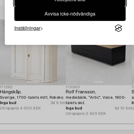
Andra har även tittat på
Avvisa icke-nödvändiga
Inställningar
1713352
1730903
1
Hängskåp,
Rolf Fransson,
S
Sverige, 1700-talets mitt, Rokoko.
mediebänk, "Artic", Voice, 1900-
a
Inga bud
3d 9 tim
talets slut.
I
Utropspris
4 000 SEK
Inga bud
5d 10 tim
U
Utropspris
2 500 SEK