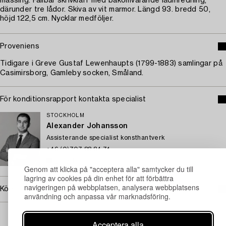
mässing. Fällbar skrivklaff med bakomvarande lådinredning,
därunder tre lådor. Skiva av vit marmor. Längd 93. bredd 50,
höjd 122,5 cm. Nycklar medföljer.
Proveniens
Tidigare i Greve Gustaf Lewenhaupts (1799-1883) samlingar på
Casimirsborg, Gamleby socken, Småland.
För konditionsrapport kontakta specialist
STOCKHOLM
Alexander Johansson
Assisterande specialist konsthantverk
+46 (0)707 88 84 71
E-post
Genom att klicka på "acceptera alla" samtycker du till
lagring av cookies på din enhet för att förbättra
navigeringen på webbplatsen, analysera webbplatsens
Köpinformation
användning och anpassa vår marknadsföring.
Acceptera alla