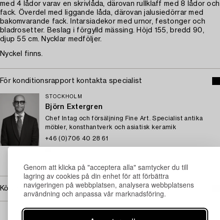
med 4 lådor varav en skrivlåda, därovan rullklaff med 8 lådor och
fack. Överdel med liggande låda, därovan jalusiedörrar med
bakomvarande fack. Intarsiadekor med urnor, festonger och
bladrosetter. Beslag i förgylld mässing. Höjd 155, bredd 90,
djup 55 cm. Nycklar medföljer.
Nyckel finns.
För konditionsrapport kontakta specialist
STOCKHOLM
Björn Extergren
Chef Intag och försäljning Fine Art. Specialist antika
möbler, konsthantverk och asiatisk keramik
+46 (0)706 40 28 61
E-post
→ Se vad vi söker
Genom att klicka på "acceptera alla" samtycker du till
lagring av cookies på din enhet för att förbättra
navigeringen på webbplatsen, analysera webbplatsens
Köpinformation
användning och anpassa vår marknadsföring.