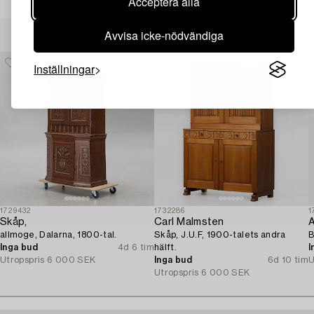
Acceptera alla
Andra har även tittat på
Avvisa icke-nödvändiga
Inställningar
1729432
1732286
1
Skåp,
Carl Malmsten
A
allmoge, Dalarna, 1800-tal.
Skåp, J.U.F, 1900-talets andra
B
Inga bud
4d 6 tim
hälft.
I
Utropspris
6 000 SEK
Inga bud
6d 10 tim
U
Utropspris
6 000 SEK