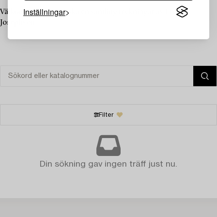
Inställningar
Välkommen att utforska en samling teckningar av Ernst
Josephson.
Filter
Din sökning gav ingen träff just nu.