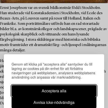
Ernst Josephson var en svensk bildkonstnär född i Stockholm.
Han studerade vid Konstakademien i Stockholm, vid Ecole des
Beaux-Arts, på Louvren samt på resor till Holland, Italien och
Frankrike. Som porträttmålare utförde han en rad storartade
bilder bl.a. av konstnärskollegor och landskapscener, präglade av
psykologisk skarpblick och vittnande om hans lysande
färgbegåvning. I stora skildringar med historiska och bibliska
motiv framträder ett dramatiskt färg- och ljusspel i målningarnas
många detaljer.
Hans liv kom att präglas av personliga tragedier inom familjen
Genom att klicka på "acceptera alla" samtycker du till
jämsides med stora framgångar som konstnär, dock inte av
lagring av cookies på din enhet för att förbättra
ekonomiskt slag. Utblottad började han ägna sig åt spiritism och
navigeringen på webbplatsen, analysera webbplatsens
användning och anpassa vår marknadsföring.
religiösa grubblerier och drabbades av sinnessjukdom. Under
sjukdomstiden skapade han ett stort antal visionära målningar
och teckningar med motiv från sagornas och myternas värld.
Acceptera alla
Josephson är en av Sveriges främsta konstnärer genom tiderna.
Idag finns han representerad på stora museer i Sverige samt i
Avvisa icke-nödvändiga
Danmark, Norge och Finland.