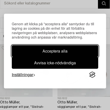
Genom att klicka på "acceptera alla" samtycker du till
Filter
lagring av cookies på din enhet för att förbättra
navigeringen på webbplatsen, analysera webbplatsens
användning och anpassa vår marknadsföring.
BELYSNING
VÄGGLAMPOR
RENSA ALLA
Acceptera alla
Avvisa icke-nödvändiga
Inställningar
1551610
1551612
Otto Müller,
Otto Müller,
vägglampor ett par, "Sistrah-
vägglampor ett par, "Sistrah-