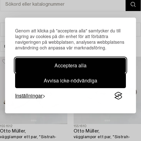
Genom att klicka på "acceptera alla" samtycker du till
Filter
lagring av cookies på din enhet för att förbättra
navigeringen på webbplatsen, analysera webbplatsens
användning och anpassa vår marknadsföring.
BELYSNING
VÄGGLAMPOR
RENSA ALLA
Acceptera alla
Avvisa icke-nödvändiga
Inställningar
1551612
1551610
Otto Müller,
Otto Müller,
vägglampor ett par, "Sistrah-
vägglampor ett par, "Sistrah-