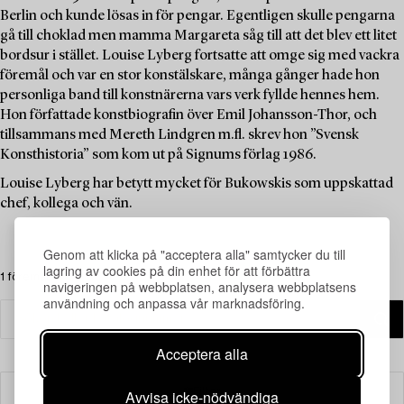
Berlin och kunde lösas in för pengar. Egentligen skulle pengarna
gå till choklad men mamma Margareta såg till att det blev ett litet
bordsur i stället. Louise Lyberg fortsatte att omge sig med vackra
föremål och var en stor konstälskare, många gånger hade hon
personliga band till konstnärerna vars verk fyllde hennes hem.
Hon författade konstbiografin över Emil Johansson-Thor, och
tillsammans med Mereth Lindgren m.fl. skrev hon ”Svensk
Konsthistoria” som kom ut på Signums förlag 1986.
Louise Lyberg har betytt mycket för Bukowskis som uppskattad
chef, kollega och vän.
Genom att klicka på "acceptera alla" samtycker du till
lagring av cookies på din enhet för att förbättra
1 föremål
navigeringen på webbplatsen, analysera webbplatsens
användning och anpassa vår marknadsföring.
Acceptera alla
Filter
Avvisa icke-nödvändiga