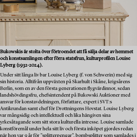
Bukowskis är stolta över förtroendet att få sälja delar av hemmet
och konstsamlingen efter förra statsfrun, kulturprofilen Louise
Lyberg (1932-2024).
Under sitt långa liv bar Louise Lyberg (f. von Schwerin) med sig
sin historia. Alltifrån uppväxten på Skarhult i Skåne, krigsårens
Berlin, som en av den första generationen flygvärdinnor, sedan
landshövdingsfru, chefsintendent på Bukowski Auktioner med
ansvar för konstavdelningen, författare, expert i SVT:s
Antikrundan samt chef för Drottningens Hovstat. Louise Lyberg
var mångsidig och intellektuell och lika hängiven sina
yrkesåtagande som sitt stora kulturella intresse. Louise samlade
konstföremål under hela sitt liv och första inköpet gjordes redan
när hon var 9 år för ”splitterpengar”, bombsplitter som samlades i