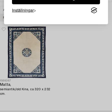
Inställningar
ASIATISK KERAMIK & KONSTHANTVERK
ÖVRIGT
RENSA ALLA
1566067
Matta,
semiantik/old Kina, ca 320 x 232
cm.