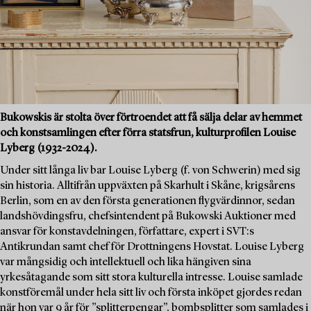
Bukowskis är stolta över förtroendet att få sälja delar av hemmet
och konstsamlingen efter förra statsfrun, kulturprofilen Louise
Lyberg (1932-2024).
Under sitt långa liv bar Louise Lyberg (f. von Schwerin) med sig
sin historia. Alltifrån uppväxten på Skarhult i Skåne, krigsårens
Berlin, som en av den första generationen flygvärdinnor, sedan
landshövdingsfru, chefsintendent på Bukowski Auktioner med
ansvar för konstavdelningen, författare, expert i SVT:s
Antikrundan samt chef för Drottningens Hovstat. Louise Lyberg
var mångsidig och intellektuell och lika hängiven sina
yrkesåtagande som sitt stora kulturella intresse. Louise samlade
konstföremål under hela sitt liv och första inköpet gjordes redan
när hon var 9 år för ”splitterpengar”, bombsplitter som samlades i