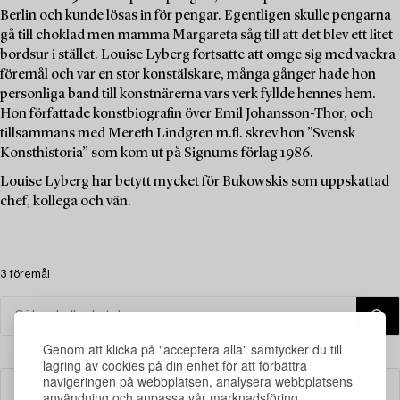
Berlin och kunde lösas in för pengar. Egentligen skulle pengarna
gå till choklad men mamma Margareta såg till att det blev ett litet
bordsur i stället. Louise Lyberg fortsatte att omge sig med vackra
föremål och var en stor konstälskare, många gånger hade hon
personliga band till konstnärerna vars verk fyllde hennes hem.
Hon författade konstbiografin över Emil Johansson-Thor, och
tillsammans med Mereth Lindgren m.fl. skrev hon ”Svensk
Konsthistoria” som kom ut på Signums förlag 1986.
Louise Lyberg har betytt mycket för Bukowskis som uppskattad
chef, kollega och vän.
3 föremål
Genom att klicka på "acceptera alla" samtycker du till
lagring av cookies på din enhet för att förbättra
navigeringen på webbplatsen, analysera webbplatsens
Filter
användning och anpassa vår marknadsföring.