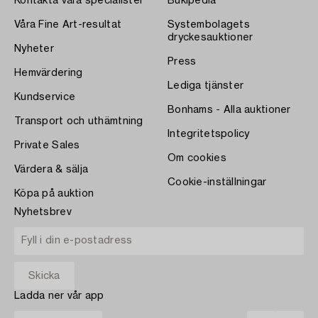
Kontakta våra specialister
Bukipedia
Våra Fine Art-resultat
Systembolagets
dryckesauktioner
Nyheter
Press
Hemvärdering
Lediga tjänster
Kundservice
Bonhams - Alla auktioner
Transport och uthämtning
Integritetspolicy
Private Sales
Om cookies
Värdera & sälja
Cookie-inställningar
Köpa på auktion
Nyhetsbrev
Ladda ner vår app