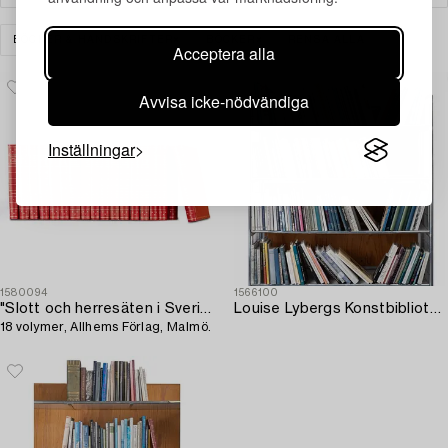
BÖCKER & HANDSKRIFTER
BÖCKER
RENSA ALLA
Acceptera alla
Avvisa icke-nödvändiga
Inställningar
1580094
1566100
"Slott och herresäten i Sverige",
Louise Lybergs Konstbibliotek.
18 volymer, Allhems Förlag, Malmö.