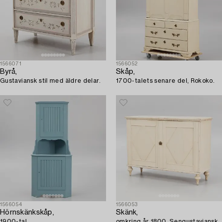
1566071
1566052
Byrå,
Skåp,
Gustaviansk stil med äldre delar.
1700-talets senare del, Rokoko.
1566054
1566053
Hörnskänkskåp,
Skänk,
1900-tal.
omkring år 1800, Sengustaviansk.