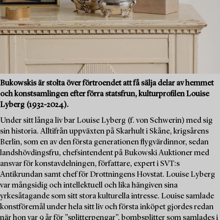
Bukowskis är stolta över förtroendet att få sälja delar av hemmet
och konstsamlingen efter förra statsfrun, kulturprofilen Louise
Lyberg (1932-2024).
Under sitt långa liv bar Louise Lyberg (f. von Schwerin) med sig
sin historia. Alltifrån uppväxten på Skarhult i Skåne, krigsårens
Berlin, som en av den första generationen flygvärdinnor, sedan
landshövdingsfru, chefsintendent på Bukowski Auktioner med
ansvar för konstavdelningen, författare, expert i SVT:s
Antikrundan samt chef för Drottningens Hovstat. Louise Lyberg
var mångsidig och intellektuell och lika hängiven sina
yrkesåtagande som sitt stora kulturella intresse. Louise samlade
konstföremål under hela sitt liv och första inköpet gjordes redan
när hon var 9 år för ”splitterpengar”, bombsplitter som samlades i