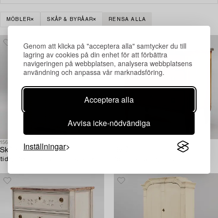
MÖBLER
SKÅP & BYRÅAR
RENSA ALLA
Genom att klicka på "acceptera alla" samtycker du till
lagring av cookies på din enhet för att förbättra
navigeringen på webbplatsen, analysera webbplatsens
användning och anpassa vår marknadsföring.
Acceptera alla
Avvisa icke-nödvändiga
1566084
1566061
Inställningar
Skåp,
Byrå,
tidigt 1800-tal, Sengustavianskt.
1800-tal, Sengustaviansk stil.