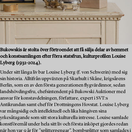
Bukowskis är stolta över förtroendet att få sälja delar av hemmet
och konstsamlingen efter förra statsfrun, kulturprofilen Louise
Lyberg (1932-2024).
Under sitt långa liv bar Louise Lyberg (f. von Schwerin) med sig
sin historia. Alltifrån uppväxten på Skarhult i Skåne, krigsårens
Berlin, som en av den första generationen flygvärdinnor, sedan
landshövdingsfru, chefsintendent på Bukowski Auktioner med
ansvar för konstavdelningen, författare, expert i SVT:s
Antikrundan samt chef för Drottningens Hovstat. Louise Lyberg
var mångsidig och intellektuell och lika hängiven sina
yrkesåtagande som sitt stora kulturella intresse. Louise samlade
konstföremål under hela sitt liv och första inköpet gjordes redan
när hon var 9 år för ”splitterpengar”, bombsplitter som samlades i