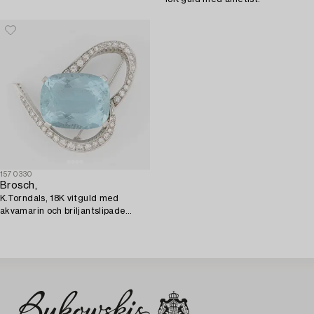
1570330
Brosch,
K.Torndals, 18K vitguld med
akvamarin och briljantslipade
diamanter.