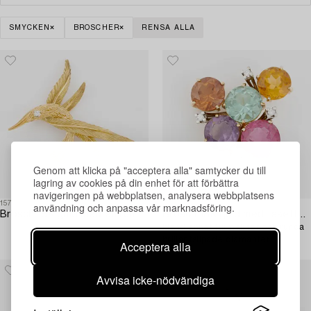
SMYCKEN
BROSCHER
RENSA ALLA
Genom att klicka på "acceptera alla" samtycker du till
lagring av cookies på din enhet för att förbättra
navigeringen på webbplatsen, analysera webbplatsens
1576082
1576081
användning och anpassa vår marknadsföring.
Brosch 18K guld med en rund briljantslipad diamant.
Brosch 18K guld med fasettslipade färgstenar,
bland annat turmaliner och runda
briljantslipade diamanter.
Acceptera alla
Avvisa icke-nödvändiga