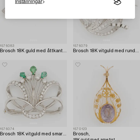
Inställningar
1576083
1576079
Brosch 18K guld med åttkantslipade diamanter.
Brosch 18K vitguld med runda briljant- och åttkantslipade diamanter.
1576074
1570123
Brosch 18K vitguld med smaragder och runda briljantslipade diamanter.
Brosch,
18K guld med ametist.