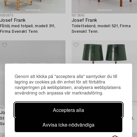
1585975
1573616
Josef Frank
Josef Frank
Fåtölj med fotpall, modell 311,
Toilettebord, modell 521, Firma
Firma Svenskt Tenn.
Svenskt Tenn.
Genom att klicka på "acceptera alla" samtycker du till
lagring av cookies på din enhet för att förbättra
navigeringen på webbplatsen, analysera webbplatsens
användning och anpassa vår marknadsföring.
Acceptera alla
1578160
1565010
Josef Frank
Josef Frank
Stolar, 4 st, modell "P5", Firma
Golvlampor, ett par, modell 2564,
Avvisa icke-nödvändiga
Svenskt Tenn, efter 1985.
Firma Svenskt Tenn.