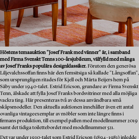
Höstens temaauktion "Josef Frank med vänner" är, i samband
med Firma Svenskt Tenns 100-årsjubileum, välfylld med många
av Josef Franks populära designklassiker.
Förutom den generösa
Liljevalchssoffan finns här den femsitsiga så kallade "Långsoffan",
som ursprungligen ritades för Kjell och Märta Beijers hem på
Säby under 1940-talet. Estrid Ericson, grundare av Firma Svenskt
Tenn, älskade att fylla Josef Franks bordsvitriner med alla möjliga
vackra ting. Här presenteras två av dessa användbara små
skåpsmodeller. Den aktuella auktionen innehåller även ett antal
ovanliga vintageexemplar av möbler som inte längre finns i
firmans produktion, till exempel pallen med modellnummer 2019
samt det tidiga toilettebordet med modellnummer 521.
Det var under 1930-talet som Estrid Ericson (1894–1981) inledde