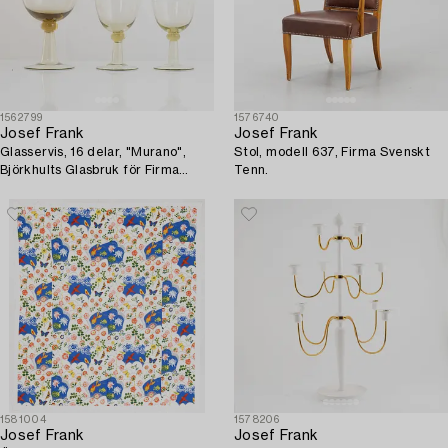
1562799
1576740
Josef Frank
Josef Frank
Glasservis, 16 delar, "Murano",
Stol, modell 637, Firma Svenskt
Björkhults Glasbruk för Firma
Tenn.
Svenskt Tenn, 1950-tal.
1581004
1578206
Josef Frank
Josef Frank