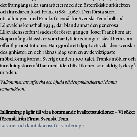
det framgångsrika samarbetet med den österrikiske arkitekten
och inredaren Josef Frank (1885–1967). Den första stora
utställningen med Franks föremål för Svenskt Tenn hölls på
Liljevalchs konsthall 1934, där bland annat den generösa
Liljevalchssoffan visades för första gången. Josef Frank kom att
skapa många klassiker som har lyft inredningar i såväl hem som
offentliga institutioner. Han gjorde ett djupt avtryck i den svenska
designhistorien och räknas idag som en av de viktigaste
möbelformgivarna i Sverige under 1900-talet. Franks möbler och
inredningsföremål har med tiden blivit ikoner som aldrig tycks gå
ur tiden.
Välkommen att utforska och bjuda på designklassikerna i denna
temaauktion!
Inlämning pågår till våra kommande kvalitetsauktioner – Vi söker
föremål från Firma Svenskt Tenn.
Läs mer och kontakta oss för värdering >