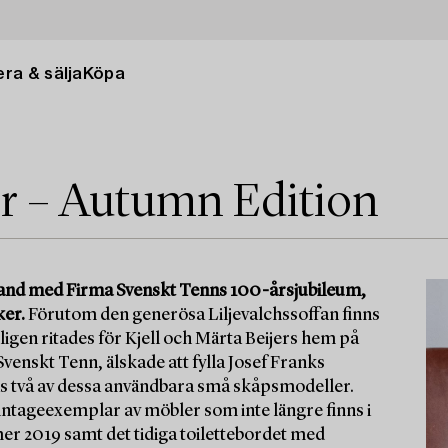
ra & sälja
Köpa
r – Autumn Edition
band med Firma Svenskt Tenns 100-årsjubileum,
ker.
Förutom den generösa Liljevalchssoffan finns
igen ritades för Kjell och Märta Beijers hem på
venskt Tenn, älskade att fylla Josef Franks
ras två av dessa användbara små skåpsmodeller.
vintageexemplar av möbler som inte längre finns i
r 2019 samt det tidiga toilettebordet med