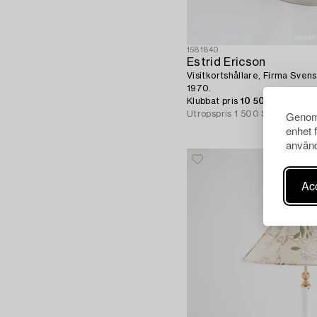
1581840
Estrid Ericson
Visitkortshållare, Firma Sven
1970.
Klubbat pris
10 500 SEK
Genom 
Utropspris
1 500 SEK
enhet 
använd
Acc