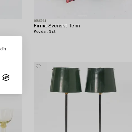
1585961
Firma Svenskt Tenn
Kuddar, 3 st.
 din
s