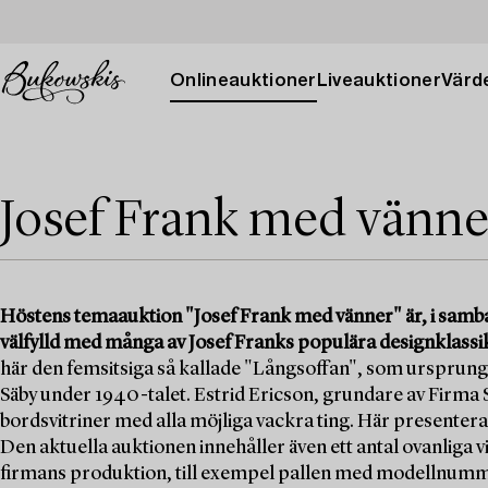
Onlineauktioner
Liveauktioner
Värde
Josef Frank med vänne
Höstens temaauktion "Josef Frank med vänner" är, i sam
välfylld med många av Josef Franks populära designklassi
här den femsitsiga så kallade "Långsoffan", som ursprungl
Säby under 1940-talet. Estrid Ericson, grundare av Firma S
bordsvitriner med alla möjliga vackra ting. Här presente
Den aktuella auktionen innehåller även ett antal ovanliga 
firmans produktion, till exempel pallen med modellnumme