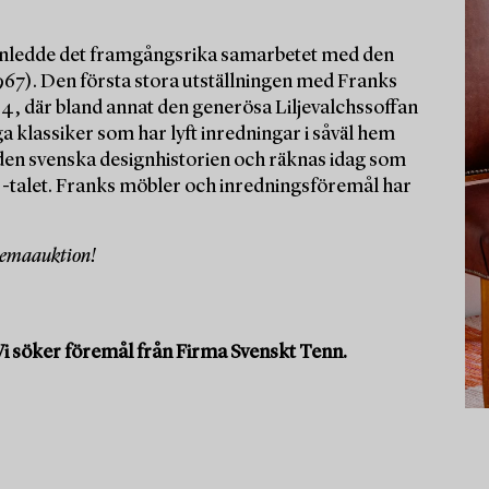
 inledde det framgångsrika samarbetet med den
967). Den första stora utställningen med Franks
34, där bland annat den generösa Liljevalchssoffan
 klassiker som har lyft inredningar i såväl hem
i den svenska designhistorien och räknas idag som
0-talet. Franks möbler och inredningsföremål har
 temaauktion!
Vi söker föremål från Firma Svenskt Tenn.