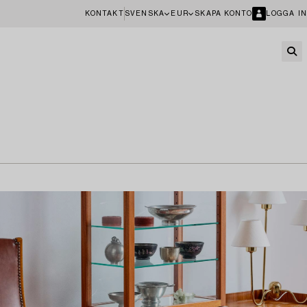
KONTAKT
SVENSKA
EUR
SKAPA KONTO
LOGGA IN