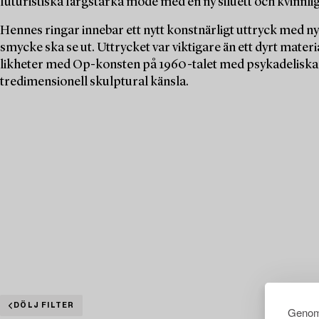
futuristiska färgstarka mode med en ny siluett och kvinnlig
Hennes ringar innebar ett nytt konstnärligt uttryck med n
smycke ska se ut. Uttrycket var viktigare än ett dyrt mate
likheter med Op-konsten på 1960-talet med psykadeliska 
tredimensionell skulptural känsla.
DÖLJ FILTER
Genom 