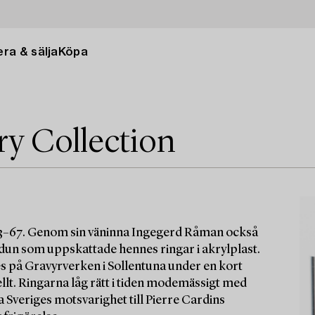
ra & sälja
Köpa
ry Collection
63–67. Genom sin väninna Ingegerd Råman också
Idun som uppskattade hennes ringar i akrylplast.
es på Gravyrverken i Sollentuna under en kort
ellt. Ringarna låg rätt i tiden modemässigt med
 Sveriges motsvarighet till Pierre Cardins