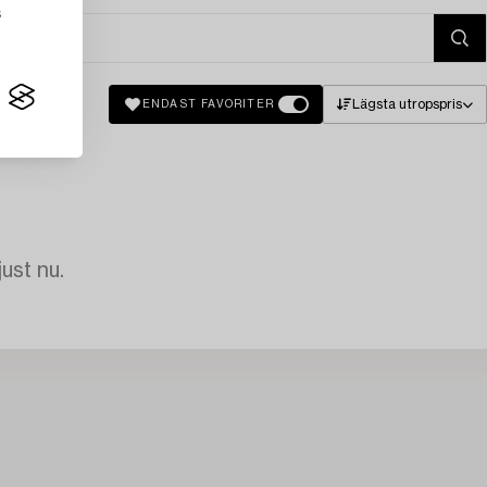
s
Lägsta utropspris
ENDAST FAVORITER
just nu.