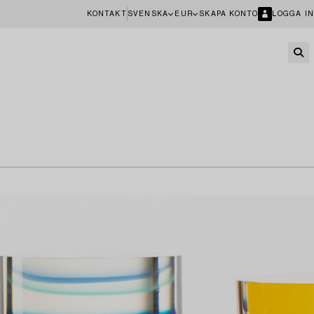
KONTAKT
SVENSKA
EUR
SKAPA KONTO
LOGGA IN