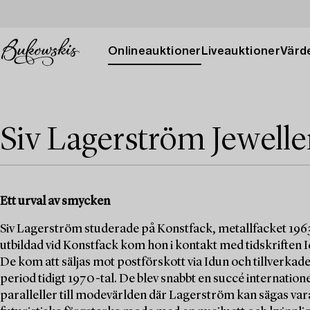
Onlineauktioner
Liveauktioner
Värde
Siv Lagerström Jewelle
Ett urval av smycken
Siv Lagerström studerade på Konstfack, metallfacket 19
utbildad vid Konstfack kom hon i kontakt med tidskriften 
De kom att säljas mot postförskott via Idun och tillverkad
period tidigt 1970-tal. De blev snabbt en succé internation
paralleller till modevärlden där Lagerström kan sägas vara