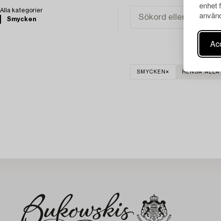
enhet 
Alla kategorier
använd
Smycken
Acc
SMYCKEN
RENSA ALLA