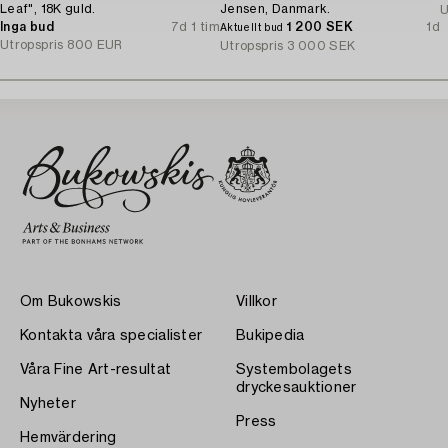
Leaf", 18K guld.
Jensen, Danmark.
U
Inga bud
7d 1 tim
1 200 SEK
1d
Aktuellt bud
Utropspris
800 EUR
Utropspris
3 000 SEK
Om Bukowskis
Villkor
Kontakta våra specialister
Bukipedia
Våra Fine Art-resultat
Systembolagets
dryckesauktioner
Nyheter
Press
Hemvärdering