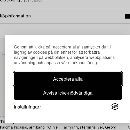
Obetydligt ytslitage.
Köpinformation
Andra har även tittat på
Genom att klicka på "acceptera alla" samtycker du till
lagring av cookies på din enhet för att förbättra
navigeringen på webbplatsen, analysera webbplatsens
användning och anpassa vår marknadsföring.
Acceptera alla
Avvisa icke-nödvändiga
Inställningar
1730042
1730711
1
Tiffany & Co
Flemming Eskildsen,
Paloma Picasso, armband, "Olive
armring, sterlingsilver, Georg
A