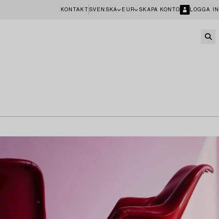
KONTAKT
SVENSKA
EUR
SKAPA KONTO
LOGGA IN