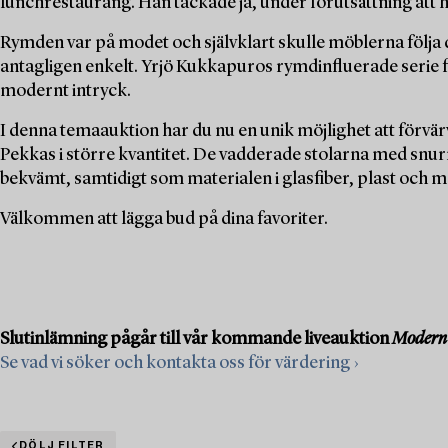
lunchrestaurang. Han tackade ja, under förutsättning att 
Rymden var på modet och självklart skulle möblerna följa d
antagligen enkelt. Yrjö Kukkapuros rymdinfluerade serie f
modernt intryck.
I denna temaauktion har du nu en unik möjlighet att förvä
Pekkas i större kvantitet. De vadderade stolarna med snurr
bekvämt, samtidigt som materialen i glasfiber, plast och 
Välkommen att lägga bud på dina favoriter.
Slutinlämning pågår till vår kommande liveauktion
Modern 
Se vad vi söker och kontakta oss för värdering ›
DÖLJ FILTER