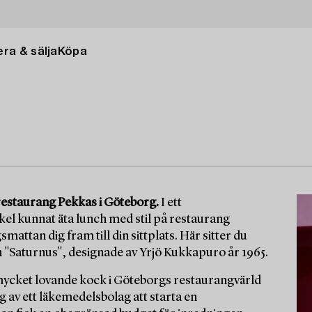
ra & sälja
Köpa
 restaurang Pekkas i Göteborg.
I ett
kel kunnat äta lunch med stil på restaurang
mattan dig fram till din sittplats. Här sitter du
en "Saturnus", designade av Yrjö Kukkapuro år 1965.
mycket lovande kock i Göteborgs restaurangvärld
g av ett läkemedelsbolag att starta en