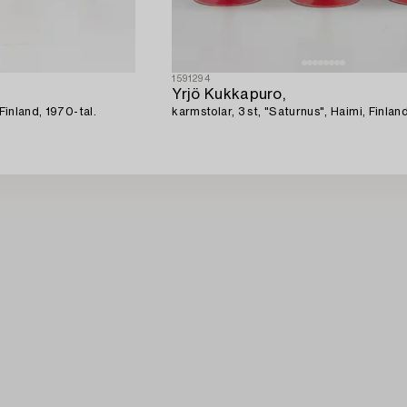
1591294
Yrjö Kukkapuro,
 Finland, 1970-tal.
karmstolar, 3 st, "Saturnus", Haimi, Finlan