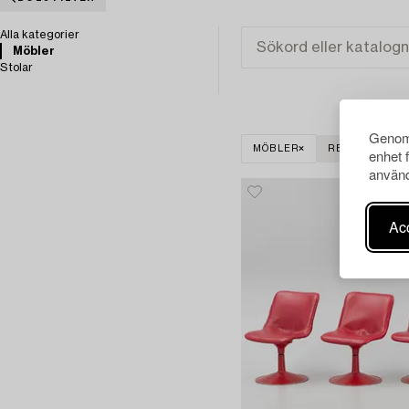
Alla kategorier
Möbler
Stolar
Genom 
MÖBLER
RENSA ALLA
enhet 
använd
Acc