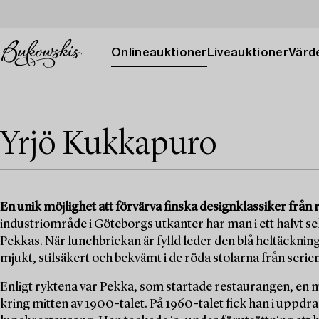
Onlineauktioner
Liveauktioner
Värde
Yrjö Kukkapuro
En unik möjlighet att förvärva finska designklassiker från
industriområde i Göteborgs utkanter har man i ett halvt se
Pekkas. När lunchbrickan är fylld leder den blå heltäcknings
mjukt, stilsäkert och bekvämt i de röda stolarna från seri
Enligt ryktena var Pekka, som startade restaurangen, en 
kring mitten av 1900-talet. På 1960-talet fick han i uppdra