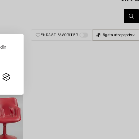
Lägsta utropspris
ENDAST FAVORITER
 din
s