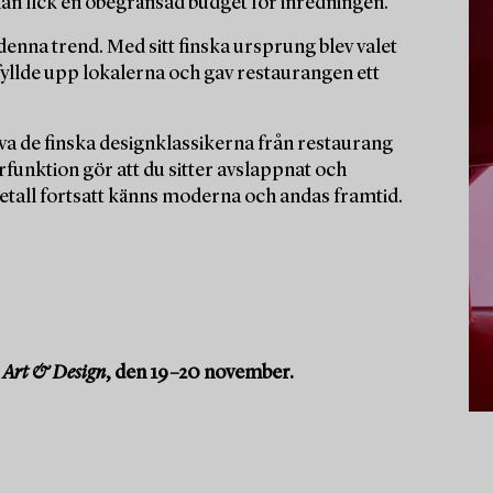
han fick en obegränsad budget för inredningen.
enna trend. Med sitt finska ursprung blev valet
yllde upp lokalerna och gav restaurangen ett
rva de finska designklassikerna från restaurang
funktion gör att du sitter avslappnat och
metall fortsatt känns moderna och andas framtid.
Art & Design
, den 19–20 november.