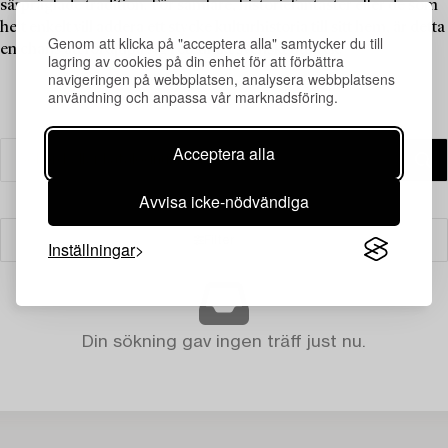
särpräglade tradition. För samlare, historiefantaster eller de som
helt enkelt vill addera ett stycke kulturhistoria till sitt hem, är detta
Genom att klicka på "acceptera alla" samtycker du till
en chans att fördjupa sig i ett unikt svenskt uttryck.
lagring av cookies på din enhet för att förbättra
navigeringen på webbplatsen, analysera webbplatsens
användning och anpassa vår marknadsföring.
Acceptera alla
Avvisa icke-nödvändiga
Filter
Inställningar
Din sökning gav ingen träff just nu.