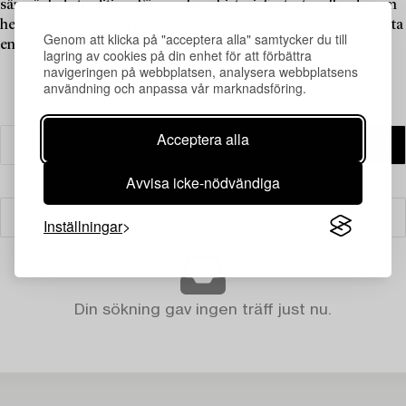
särpräglade tradition. För samlare, historiefantaster eller de som
helt enkelt vill addera ett stycke kulturhistoria till sitt hem, är detta
Genom att klicka på "acceptera alla" samtycker du till
en chans att fördjupa sig i ett unikt svenskt uttryck.
lagring av cookies på din enhet för att förbättra
navigeringen på webbplatsen, analysera webbplatsens
användning och anpassa vår marknadsföring.
Acceptera alla
Avvisa icke-nödvändiga
Filter
Inställningar
Din sökning gav ingen träff just nu.