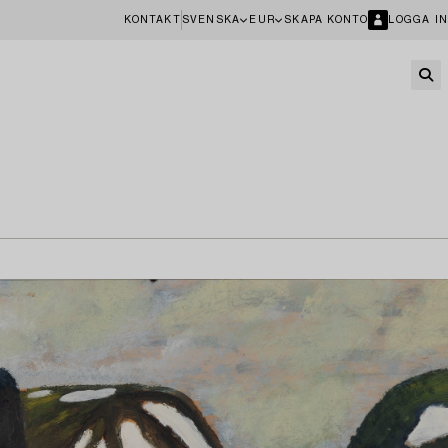
KONTAKT
SVENSKA
EUR
SKAPA KONTO
LOGGA IN