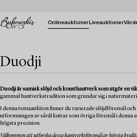
Onlineauktioner
Liveauktioner
Värde
Duodji
Duodji är samisk slöjd och konsthantverk som utgör en vik
gammal hantverkstradition som grundar sig i naturmateria
I denna temaauktion finner du varierade slöjdföremål och
utformningen av såväl knivar som övriga föremål i denna 
högsta precision.
Välkommen att utforska dessa hantverksföremål av högsta kvalitet