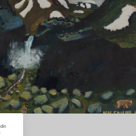
 din
s