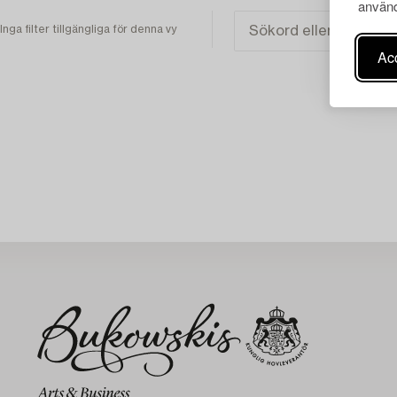
använd
Inga filter tillgängliga för denna vy
Acc