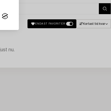
Kortast tid kvar
ENDAST FAVORITER
just nu.