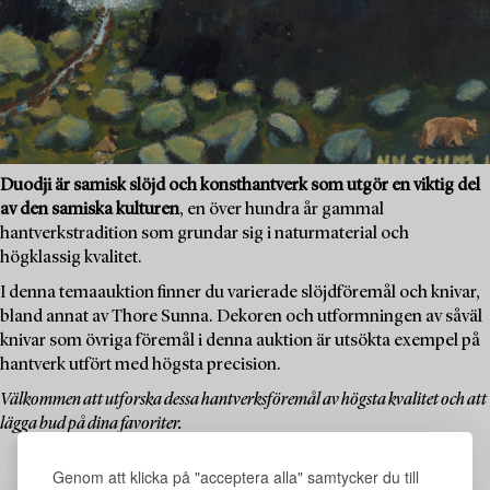
Duodji är samisk slöjd och konsthantverk som utgör en viktig del
av den samiska kulturen
, en över hundra år gammal
hantverkstradition som grundar sig i naturmaterial och
högklassig kvalitet.
I denna temaauktion finner du varierade slöjdföremål och knivar,
bland annat av Thore Sunna. Dekoren och utformningen av såväl
knivar som övriga föremål i denna auktion är utsökta exempel på
hantverk utfört med högsta precision.
Välkommen att utforska dessa hantverksföremål av högsta kvalitet och att
lägga bud på dina favoriter.
Genom att klicka på "acceptera alla" samtycker du till