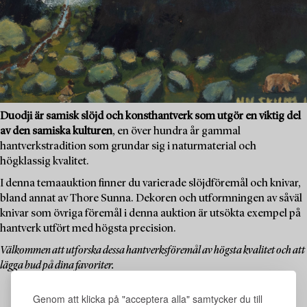
Duodji är samisk slöjd och konsthantverk som utgör en viktig del
av den samiska kulturen
, en över hundra år gammal
hantverkstradition som grundar sig i naturmaterial och
högklassig kvalitet.
I denna temaauktion finner du varierade slöjdföremål och knivar,
bland annat av Thore Sunna. Dekoren och utformningen av såväl
knivar som övriga föremål i denna auktion är utsökta exempel på
hantverk utfört med högsta precision.
Välkommen att utforska dessa hantverksföremål av högsta kvalitet och att
lägga bud på dina favoriter.
Genom att klicka på "acceptera alla" samtycker du till