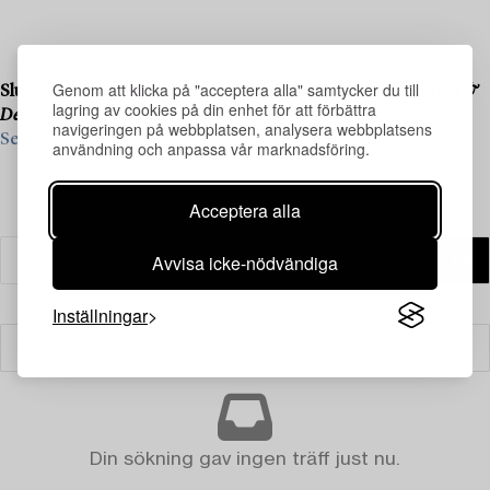
Genom att klicka på "acceptera alla" samtycker du till
Slutinlämning pågår till vår kommande liveauktion
Modern Art &
lagring av cookies på din enhet för att förbättra
Design
, den 20–21 maj.
navigeringen på webbplatsen, analysera webbplatsens
Se vad vi söker och kontakta oss för värdering ›
användning och anpassa vår marknadsföring.
Acceptera alla
Avvisa icke-nödvändiga
Inställningar
Filter
Din sökning gav ingen träff just nu.