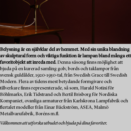
Belysning är en självklar del av hemmet. Med sin unika blandning
av skulptural form och viktiga funktion är lampan bland många ett
favoritobjekt att inreda med.
Denna säsong finns möjlighet att
bjuda på en kurerad samling golv, bords och taklampor från
svensk guldålder, 1920-1950-tal, från Swedish Grace till Swedish
Modern. Flera av tidens mest betydande formgivare och
tillverkare finns representerade, så som, Harald Notini för
Böhlmarks, Erik Tidstrand och Bertil Brisborg för Nordiska
Kompaniet, ovanliga armaturer från Karlskrona Lampfabrik och
flertalet modeller från Einar Bäckström, ASEA, Malmö
Metallvarufabrik, Boréns m.fl.
Välkommen att utforska utbudet och bjuda på dina favoriter.