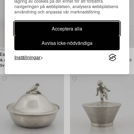
lagring av cookies på din enhet för att förbättra
navigeringen på webbplatsen, analysera webbplatsens
användning och anpassa vår marknadsföring.
Acceptera alla
Avvisa icke-nödvändiga
1610971
1614299
Estrid Ericson
Anna Petrus
Inställningar
& Anna Petrus, skål för Firma
Vas, "Janushuvud", Firma Svenskt
Svenskt Tenn, modellnr A470,
Tenn, Stockholm 1974.
Stockholm 1929.