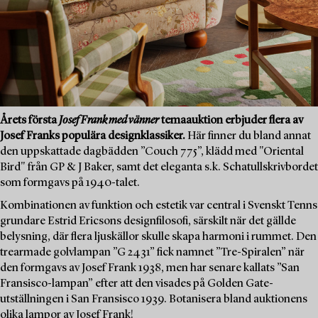
Årets första
Josef Frank med vänner
temaauktion erbjuder flera av
Josef Franks populära designklassiker.
Här finner du bland annat
den uppskattade dagbädden ”Couch 775”, klädd med "Oriental
Bird" från GP & J Baker, samt det eleganta s.k. Schatullskrivbordet
som formgavs på 1940-talet.
Kombinationen av funktion och estetik var central i Svenskt Tenns
grundare Estrid Ericsons designfilosofi, särskilt när det gällde
belysning, där flera ljuskällor skulle skapa harmoni i rummet. Den
trearmade golvlampan ”G 2431” fick namnet ”Tre-Spiralen” när
den formgavs av Josef Frank 1938, men har senare kallats ”San
Fransisco-lampan” efter att den visades på Golden Gate-
utställningen i San Fransisco 1939. Botanisera bland auktionens
olika lampor av Josef Frank!