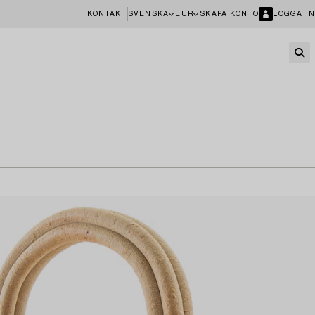
KONTAKT
SVENSKA
EUR
SKAPA KONTO
LOGGA IN