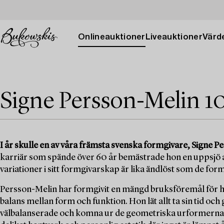
Onlineauktioner
Liveauktioner
Värde
Signe Persson-Melin 1
I år skulle en av våra främsta svenska formgivare, Signe Per
karriär som spände över 60 år bemästrade hon en uppsjö a
variationer i sitt formgivarskap är lika ändlöst som de for
Persson-Melin har formgivit en mängd bruksföremål för
balans mellan form och funktion. Hon lät allt ta sin tid o
välbalanserade och komna ur de geometriska urformerna. 