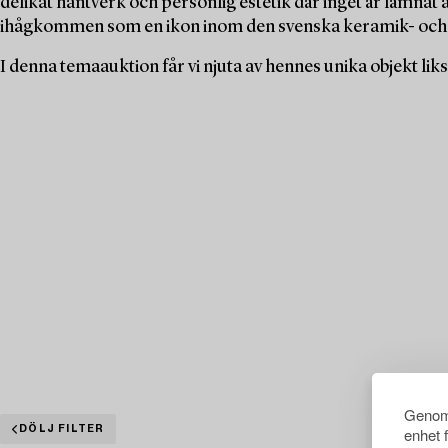
delikat hantverk och personlig estetik där inget är lämnat
ihågkommen som en ikon inom den svenska keramik- och
I denna temaauktion får vi njuta av hennes unika objekt l
Genom 
DÖLJ FILTER
enhet 