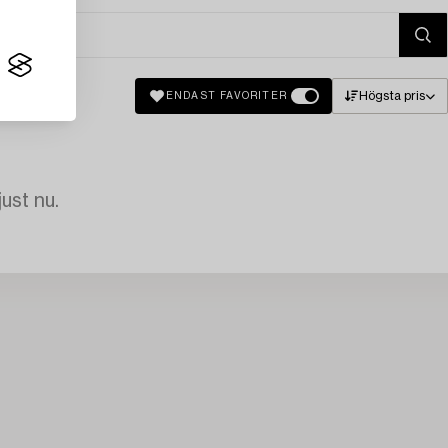
Högsta pris
ENDAST FAVORITER
just nu.