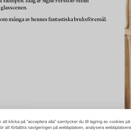
 åt slumpen. Idag är Signe Persson-Melin
 glasscenen.
iksom många av hennes fantastiska bruksföremål.
att klicka på "acceptera alla" samtycker du till lagring av cookies på
för att förbättra navigeringen på webbplatsen, analysera webbplatsen