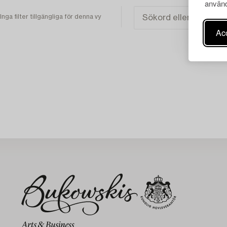
använd
Inga filter tillgängliga för denna vy
Acc