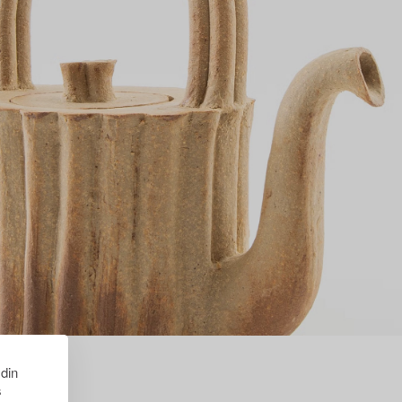
 din
s