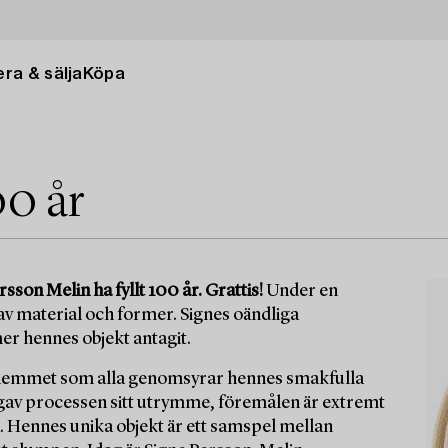
ra & sälja
Köpa
00 år
sson Melin ha fyllt 100 år. Grattis!
Under en
v material och former. Signes oändliga
mer hennes objekt antagit.
 hemmet som alla genomsyrar hennes smakfulla
ch gav processen sitt utrymme, föremålen är extremt
Hennes unika objekt är ett samspel mellan