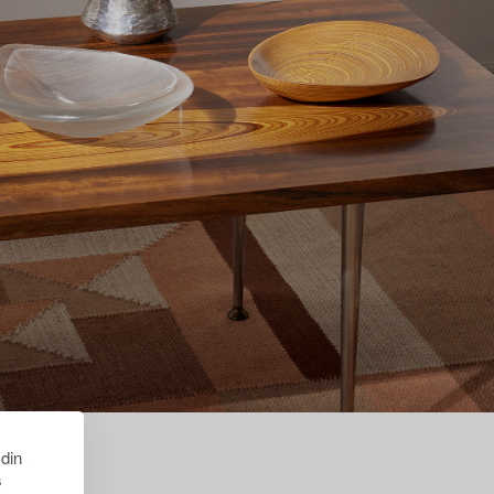
 din
s