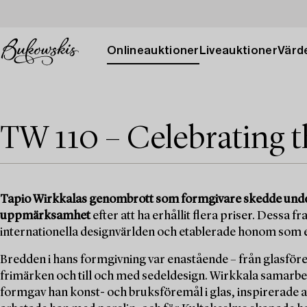
Onlineauktioner
Liveauktioner
Värde
TW 110 – Celebrating t
Tapio Wirkkalas genombrott som formgivare skedde under 1
uppmärksamhet
efter att ha erhållit flera priser. Dess
internationella designvärlden och etablerade honom som e
Bredden i hans formgivning var enastående – från glasföremå
frimärken och till och med sedeldesign. Wirkkala samarbet
formgav han konst- och bruksföremål i glas, inspirerade 