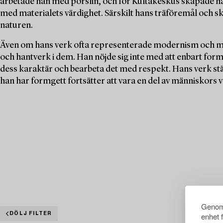
arbetade han med porslin, och för Kultakeskus skapade h
med materialets värdighet. Särskilt hans träföremål och sk
naturen.
Även om hans verk ofta representerade modernism och mini
och hantverk i dem. Han nöjde sig inte med att enbart form
dess karaktär och bearbeta det med respekt. Hans verk stä
han har formgett fortsätter att vara en del av människors va
Genom 
DÖLJ FILTER
enhet 