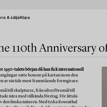
ra & sälja
Köpa
he 110th Anniversary o
950-talets början då han fick internationell
a framgångar satte honom på kartan inom den
n av sin tids mest framstående formgivare.
l till skulpturer, från silverföremål till
ade nära med välkända företag. För Iittala
av den finska naturen. Med tyska Rosenthal