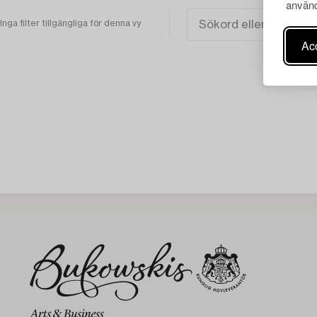
använd
Inga filter tillgängliga för denna vy
Acc