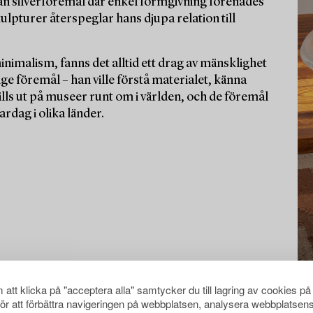
an silverföremål där enkel formgivning förenades
ulpturer återspeglar hans djupa relation till
malism, fanns det alltid ett drag av mänsklighet
ge föremål – han ville förstå materialet, känna
lls ut på museer runt om i världen, och de föremål
rdag i olika länder.
att klicka på "acceptera alla" samtycker du till lagring av cookies på
för att förbättra navigeringen på webbplatsen, analysera webbplatsen