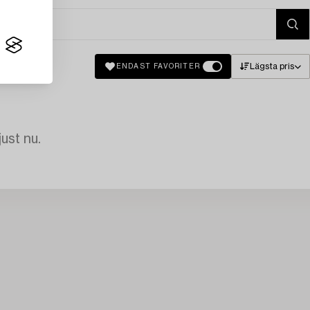
Lägsta pris
ENDAST FAVORITER
just nu.