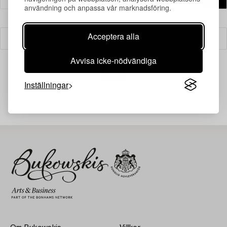
användning och anpassa vår marknadsföring.
Acceptera alla
Filter
Avvisa icke-nödvändiga
Inställningar
Din sökning gav ingen träff just nu.