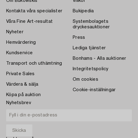
Om Bukowskis
Villkor
Kontakta våra specialister
Bukipedia
Våra Fine Art-resultat
Systembolagets
dryckesauktioner
Nyheter
Press
Hemvärdering
Lediga tjänster
Kundservice
Bonhams - Alla auktioner
Transport och uthämtning
Integritetspolicy
Private Sales
Om cookies
Värdera & sälja
Cookie-inställningar
Köpa på auktion
Nyhetsbrev