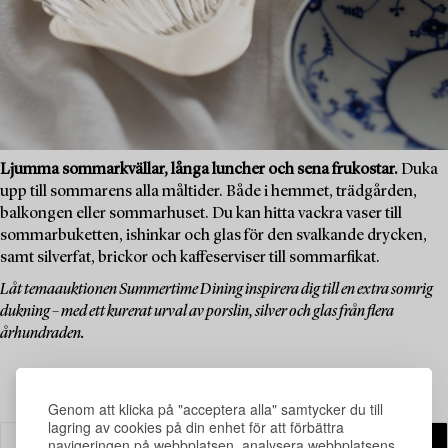
Ljumma sommarkvällar, långa luncher och sena frukostar.
Duka
upp till sommarens alla måltider. Både i hemmet, trädgården,
balkongen eller sommarhuset. Du kan hitta vackra vaser till
sommarbuketten, ishinkar och glas för den svalkande drycken,
samt silverfat, brickor och kaffeserviser till sommarfikat.
Låt temaauktionen Summertime Dining inspirera dig till en extra somrig
dukning – med ett kurerat urval av porslin, silver och glas från flera
århundraden.
Genom att klicka på "acceptera alla" samtycker du till
lagring av cookies på din enhet för att förbättra
navigeringen på webbplatsen, analysera webbplatsens