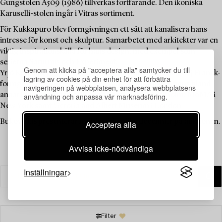
Gungstolen A509 (1986) tillverkas fortfarande. Den ikoniska
Karuselli-stolen ingår i Vitras sortiment.
För Kukkapuro blev formgivningen ett sätt att kanalisera hans
intresse för konst och skulptur. Samarbetet med arkitekter var en
viktig inspirationskälla för hans design, med exempel som
serierna Saturnus och Experiment.
Genom att klicka på "acceptera alla" samtycker du till
Yrjö Kukkapuro har tilldelats Pro Finlandia-medaljen, Kaj Franck-
lagring av cookies på din enhet för att förbättra
formgivningspriset samt Statens pris. Hans möbler finns bland
navigeringen på webbplatsen, analysera webbplatsens
annat i samlingarna hos Nationalmuseum i Stockholm, MoMA i
användning och anpassa vår marknadsföring.
New York samt Victoria and Albert Museum i London.
Bukowskis presenterar möbler från olika decennier på auktionen.
Acceptera alla
Avvisa icke-nödvändiga
Inställningar
Filter