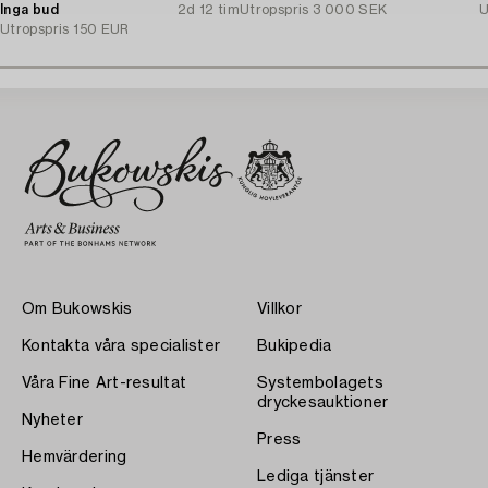
Inga bud
2d 12 tim
Utropspris
3 000 SEK
U
Utropspris
150 EUR
Om Bukowskis
Villkor
Kontakta våra specialister
Bukipedia
Våra Fine Art-resultat
Systembolagets
dryckesauktioner
Nyheter
Press
Hemvärdering
Lediga tjänster