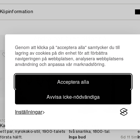
Köpinformation
Andra har även tittat på
Genom att klicka på "acceptera alla" samtycker du till
lagring av cookies på din enhet för att förbättra
navigeringen på webbplatsen, analysera webbplatsens
användning och anpassa vår marknadsföring.
Acceptera alla
Avvisa icke-nödvändiga
Inställningar
1702065
1730650
1
Kandelabrar,
Rovoljelampor,
K
ett par, nyrokoko-stil, 1900-talets
två snarlika, 1800-tal.
e
första hälft.
Inga bud
6d 11 tim
I