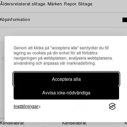
Åldersrelaterat slitage. Märken. Repor. Slitage.
Köpinformation
Andra har även tittat på
Genom att klicka på "acceptera alla" samtycker du till
lagring av cookies på din enhet för att förbättra
navigeringen på webbplatsen, analysera webbplatsens
användning och anpassa vår marknadsföring.
Acceptera alla
Avvisa icke-nödvändiga
Inställningar
1727510
1706420
1
Kandelabrar,
Kandelabrar,
K