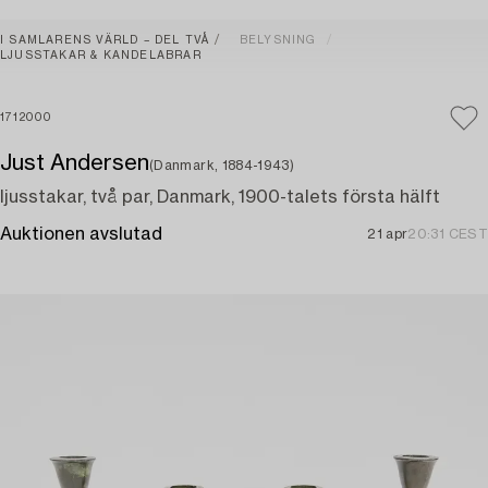
I SAMLARENS VÄRLD – DEL TVÅ
BELYSNING
LJUSSTAKAR & KANDELABRAR
1712000
Just Andersen
(Danmark, 1884-1943)
ljusstakar, två par, Danmark, 1900-talets första hälft
Auktionen avslutad
21 apr
20:31 CEST