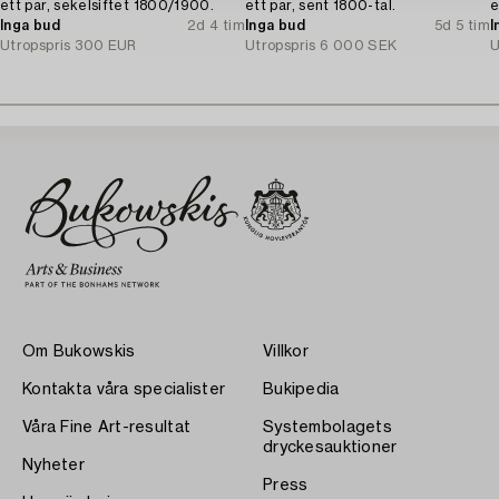
ett par, sekelsiftet 1800/1900.
ett par, sent 1800-tal.
e
Inga bud
2d 4 tim
Inga bud
5d 5 tim
I
Utropspris
300 EUR
Utropspris
6 000 SEK
U
Om Bukowskis
Villkor
Kontakta våra specialister
Bukipedia
Våra Fine Art-resultat
Systembolagets
dryckesauktioner
Nyheter
Press