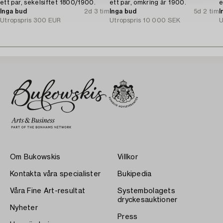
ett par, sekelsiftet 1800/1900.
ett par, omkring år 1900.
e
Inga bud
2d 3 tim
Inga bud
5d 2 tim
I
Utropspris
300 EUR
Utropspris
10 000 SEK
U
Om Bukowskis
Villkor
Kontakta våra specialister
Bukipedia
Våra Fine Art-resultat
Systembolagets
dryckesauktioner
Nyheter
Press