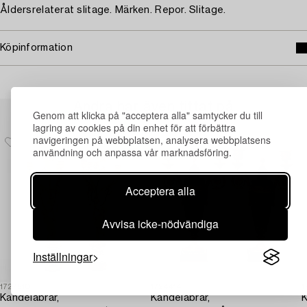
Åldersrelaterat slitage. Märken. Repor. Slitage.
Köpinformation
Andra har även tittat på
Genom att klicka på "acceptera alla" samtycker du till
lagring av cookies på din enhet för att förbättra
navigeringen på webbplatsen, analysera webbplatsens
användning och anpassa vår marknadsföring.
Acceptera alla
Avvisa icke-nödvändiga
Inställningar
1727510
1724414
1
Kandelabrar,
Kandelabrar,
K