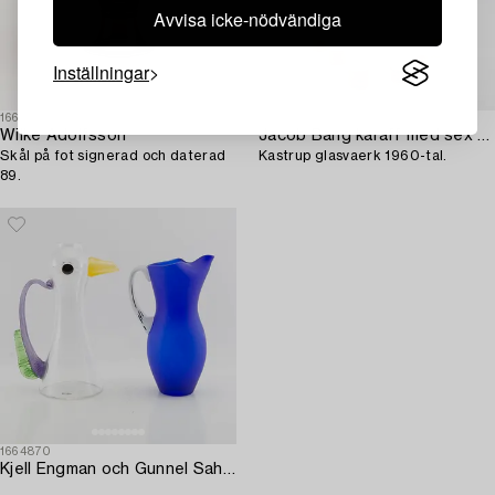
Avvisa icke-nödvändiga
Inställningar
1663958
1686363
Wilke Adolfsson
Jacob Bang karaff med sex glas,
Skål på fot signerad och daterad
Kastrup glasvaerk 1960-tal.
89.
1664870
Kjell Engman och Gunnel Sahlin karaffer 2 st Kosta Boda sent 1900-tal.