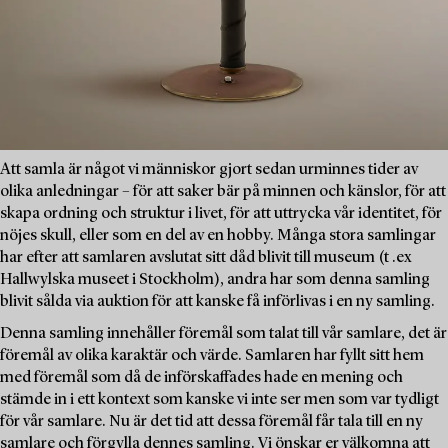
Att samla är något vi människor gjort sedan urminnes tider av
olika anledningar – för att saker bär på minnen och känslor, för att
skapa ordning och struktur i livet, för att uttrycka vår identitet, för
nöjes skull, eller som en del av en hobby. Många stora samlingar
har efter att samlaren avslutat sitt dåd blivit till museum (t .ex
Hallwylska museet i Stockholm), andra har som denna samling
blivit sålda via auktion för att kanske få införlivas i en ny samling.
Denna samling innehåller föremål som talat till vår samlare, det är
föremål av olika karaktär och värde. Samlaren har fyllt sitt hem
med föremål som då de införskaffades hade en mening och
stämde in i ett kontext som kanske vi inte ser men som var tydligt
för vår samlare. Nu är det tid att dessa föremål får tala till en ny
samlare och förgylla dennes samling. Vi önskar er välkomna att