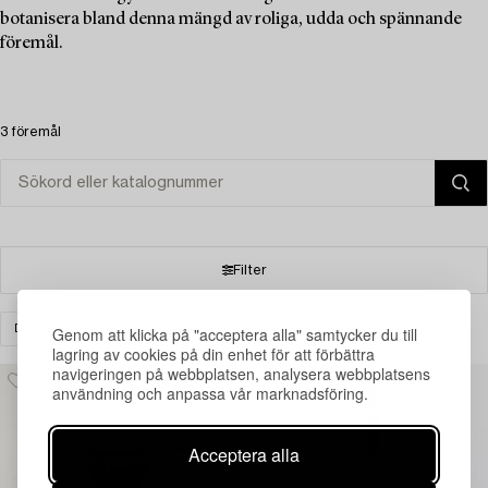
botanisera bland denna mängd av roliga, udda och spännande
föremål.
3 föremål
Filter
DESIGN
GLAS
RENSA ALLA
Genom att klicka på "acceptera alla" samtycker du till
lagring av cookies på din enhet för att förbättra
navigeringen på webbplatsen, analysera webbplatsens
användning och anpassa vår marknadsföring.
Acceptera alla