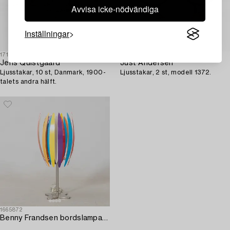
Avvisa icke-nödvändiga
Inställningar
1712169
1711916
Jens Quistgaard
Just Andersen
Ljusstakar, 10 st, Danmark, 1900-
Ljusstakar, 2 st, modell 1372.
talets andra hälft.
1665872
Benny Frandsen bordslampa "Jaws" Frandsen lightning sent 1900-tal/2000-tal Danmark.