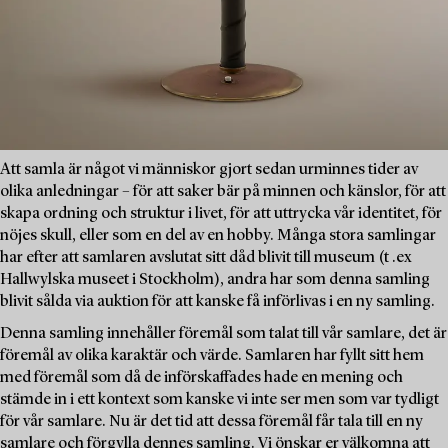
Att samla är något vi människor gjort sedan urminnes tider av
olika anledningar – för att saker bär på minnen och känslor, för att
skapa ordning och struktur i livet, för att uttrycka vår identitet, för
nöjes skull, eller som en del av en hobby. Många stora samlingar
har efter att samlaren avslutat sitt dåd blivit till museum (t .ex
Hallwylska museet i Stockholm), andra har som denna samling
blivit sålda via auktion för att kanske få införlivas i en ny samling.
Denna samling innehåller föremål som talat till vår samlare, det är
föremål av olika karaktär och värde. Samlaren har fyllt sitt hem
med föremål som då de införskaffades hade en mening och
stämde in i ett kontext som kanske vi inte ser men som var tydligt
för vår samlare. Nu är det tid att dessa föremål får tala till en ny
samlare och förgylla dennes samling. Vi önskar er välkomna att