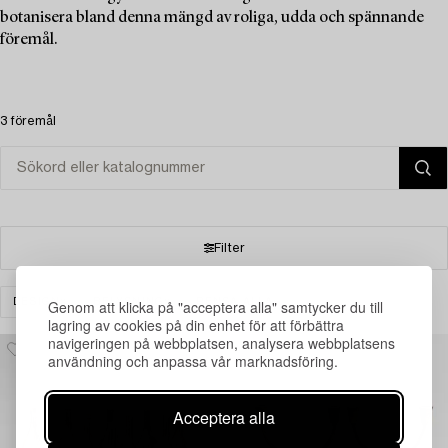
botanisera bland denna mängd av roliga, udda och spännande
föremål.
3 föremål
Filter
DESIGN
BELYSNING
RENSA ALLA
Genom att klicka på "acceptera alla" samtycker du till
lagring av cookies på din enhet för att förbättra
navigeringen på webbplatsen, analysera webbplatsens
användning och anpassa vår marknadsföring.
Acceptera alla