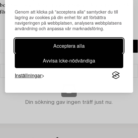
botanisera bland denna mängd av roliga, udda och spännande
Genom att klicka på "acceptera alla" samtycker du till
föremål.
lagring av cookies på din enhet för att förbättra
navigeringen på webbplatsen, analysera webbplatsens
användning och anpassa vår marknadsföring.
Acceptera alla
Avvisa icke-nödvändiga
Filter
Inställningar
Din sökning gav ingen träff just nu.