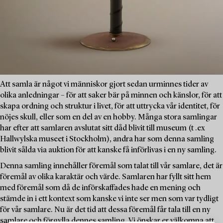
Att samla är något vi människor gjort sedan urminnes tider av
olika anledningar – för att saker bär på minnen och känslor, för att
skapa ordning och struktur i livet, för att uttrycka vår identitet, för
nöjes skull, eller som en del av en hobby. Många stora samlingar
har efter att samlaren avslutat sitt dåd blivit till museum (t .ex
Hallwylska museet i Stockholm), andra har som denna samling
blivit sålda via auktion för att kanske få införlivas i en ny samling.
Denna samling innehåller föremål som talat till vår samlare, det är
föremål av olika karaktär och värde. Samlaren har fyllt sitt hem
med föremål som då de införskaffades hade en mening och
stämde in i ett kontext som kanske vi inte ser men som var tydligt
för vår samlare. Nu är det tid att dessa föremål får tala till en ny
samlare och förgylla dennes samling. Vi önskar er välkomna att