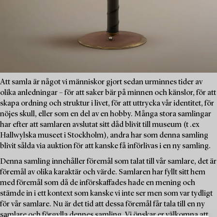
Att samla är något vi människor gjort sedan urminnes tider av
olika anledningar – för att saker bär på minnen och känslor, för att
skapa ordning och struktur i livet, för att uttrycka vår identitet, för
nöjes skull, eller som en del av en hobby. Många stora samlingar
har efter att samlaren avslutat sitt dåd blivit till museum (t .ex
Hallwylska museet i Stockholm), andra har som denna samling
blivit sålda via auktion för att kanske få införlivas i en ny samling.
Denna samling innehåller föremål som talat till vår samlare, det är
föremål av olika karaktär och värde. Samlaren har fyllt sitt hem
med föremål som då de införskaffades hade en mening och
stämde in i ett kontext som kanske vi inte ser men som var tydligt
för vår samlare. Nu är det tid att dessa föremål får tala till en ny
samlare och förgylla dennes samling. Vi önskar er välkomna att