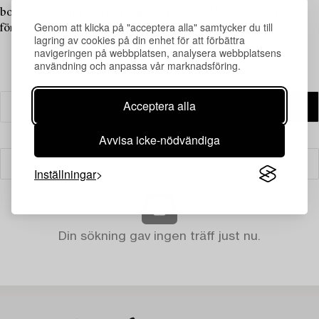
botanisera bland denna mängd av roliga, udda och spännande
Genom att klicka på "acceptera alla" samtycker du till
föremål.
lagring av cookies på din enhet för att förbättra
navigeringen på webbplatsen, analysera webbplatsens
användning och anpassa vår marknadsföring.
Acceptera alla
Avvisa icke-nödvändiga
Filter
Inställningar
Din sökning gav ingen träff just nu.