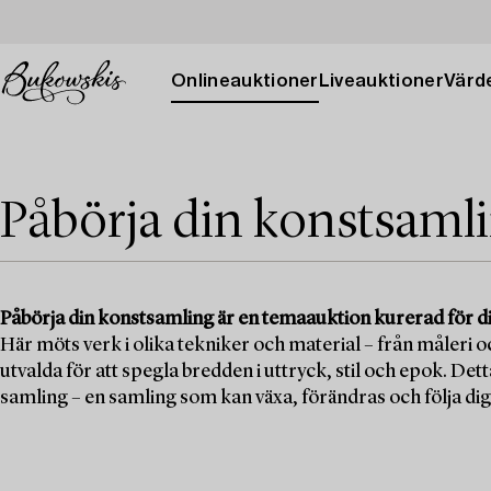
Onlineauktioner
Liveauktioner
Värde
Påbörja din konstsaml
Påbörja din konstsamling är en temaauktion kurerad för dig s
Här möts verk i olika tekniker och material – från måleri o
utvalda för att spegla bredden i uttryck, stil och epok. Det
samling – en samling som kan växa, förändras och följa dig