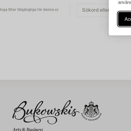
använd
Inga filter tillgängliga för denna vy
Acc