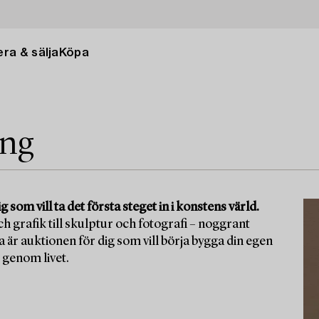
ra & sälja
Köpa
ing
om vill ta det första steget in i konstens värld.
ch grafik till skulptur och fotografi – noggrant
ta är auktionen för dig som vill börja bygga din egen
 genom livet.