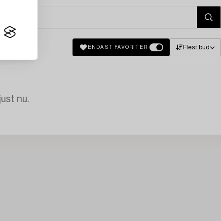
Flest bud
ENDAST FAVORITER
just nu.