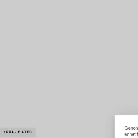
Genom 
DÖLJ FILTER
enhet 