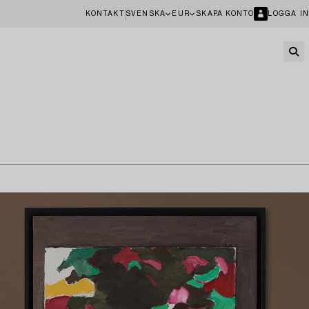
KONTAKT
SVENSKA
EUR
SKAPA KONTO
LOGGA IN