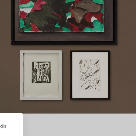
 din
s