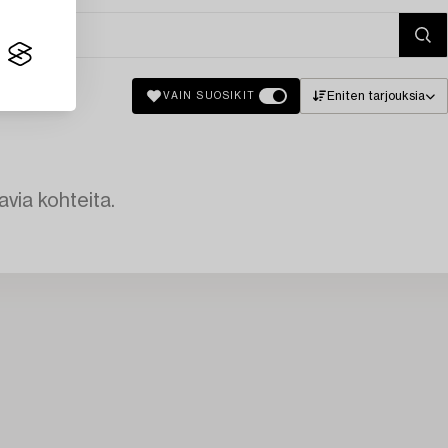
Eniten tarjouksia
VAIN SUOSIKIT
avia kohteita.