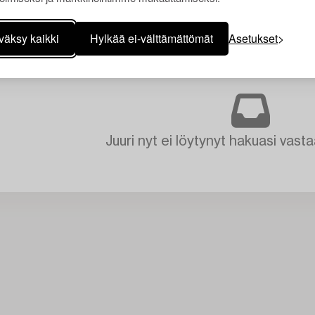
väksy kaikki
Hylkää ei-välttämättömät
Asetukset
Juuri nyt ei löytynyt hakuasi vasta