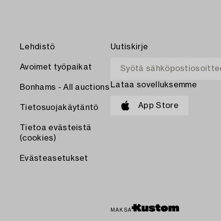
Lehdistö
Uutiskirje
Avoimet työpaikat
Lataa sovelluksemme
Bonhams - All auctions
App Store
Tietosuojakäytäntö
Tietoa evästeistä
(cookies)
Evästeasetukset
MAKSA