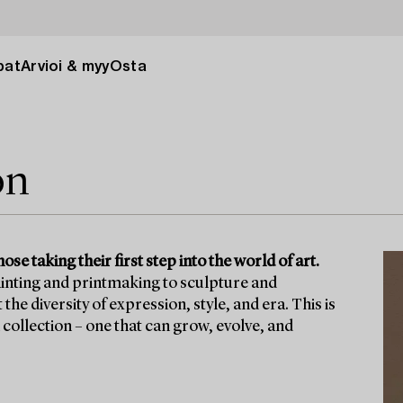
pat
Arvioi & myy
Osta
on
se taking their first step into the world of art.
ainting and printmaking to sculpture and
he diversity of expression, style, and era. This is
 collection – one that can grow, evolve, and