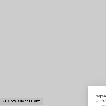
Napsau
verkko
PIILOTA SUODATTIMET
analys