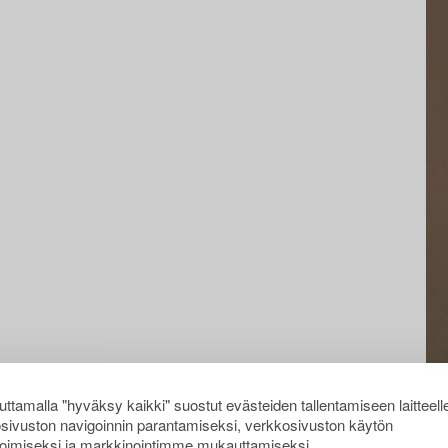
ttamalla "hyväksy kaikki" suostut evästeiden tallentamiseen laitteell
sivuston navigoinnin parantamiseksi, verkkosivuston käytön
oimiseksi ja markkinointimme mukauttamiseksi.