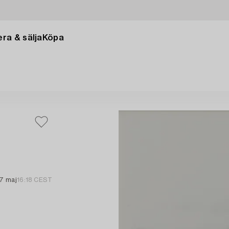
ra & sälja
Köpa
7 maj
16:18 CEST