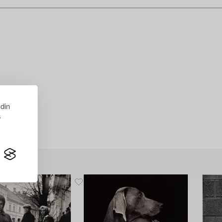
 din
s