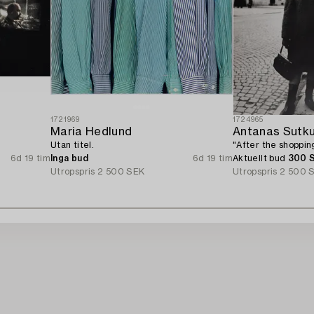
1721969
1724965
Maria Hedlund
Antanas Sutk
Utan titel.
"After the shopping
6d 19 tim
Inga bud
6d 19 tim
Aktuellt bud
300 
Utropspris
2 500 SEK
Utropspris
2 500 