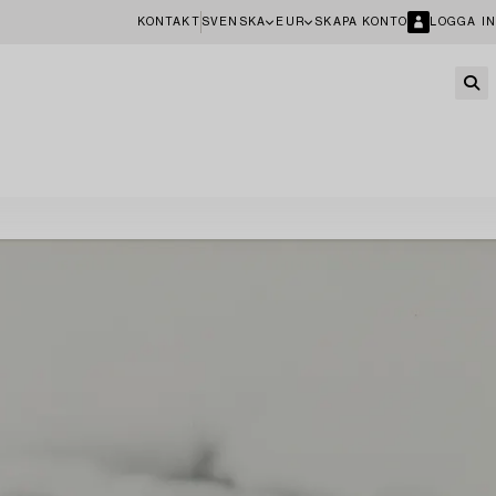
KONTAKT
SVENSKA
EUR
SKAPA KONTO
LOGGA IN