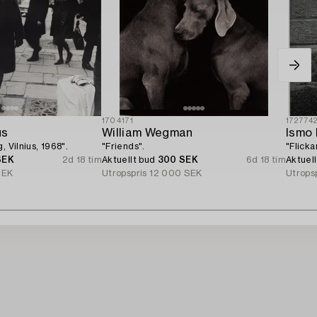
1704171
172774
us
William Wegman
Ismo 
, Vilnius, 1968".
"Friends".
"Flicka
SEK
2d 18 tim
Aktuellt bud
300 SEK
6d 18 tim
Aktuel
SEK
Utropspris
12 000 SEK
Utrops