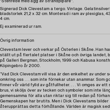
"Stenrede med ägg av Strandpipare".
Signerad Dick Clevestam a tergo. Vintage. Gelatinsilver
bladstorlek 21,2 x 32 cm. Monterad i ram av plexiglas, 43
4 cm.
Ej examinerad ur ram.
Övrig information
Clevestam lever och verkar på Österlen i Skåne. Han h
ställt ut på flertalet platser i Skåne och övriga landet,
på Galleri Bergman, Stockholm, 1999 och Kabusa konstha
Köpingebro år 2000.
”Vad Dick Clevestam vill visa är den enkelhet av under s
omkring oss . . . som inte förnekar utan anammar. Som g
finner vår värld fylld av gåtfullheter. . . . Vi omges av ett
brus, vi sköljs över av tecken och symboler som inte län
gemensamma för alla utan riktar sig till redan på förhan
Gemenskapen har brutits. Men i Dick Clevestams bilder
återupprättas detta förhållande. Världen är magisk sedd