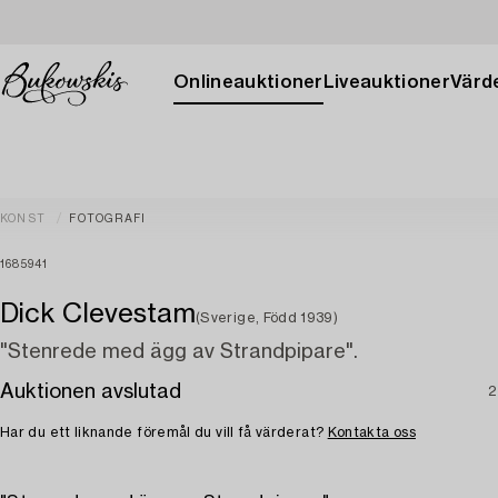
Onlineauktioner
Liveauktioner
Värde
KONST
FOTOGRAFI
1685941
Dick Clevestam
(Sverige, Född 1939)
"Stenrede med ägg av Strandpipare".
Auktionen avslutad
2
Har du ett liknande föremål du vill få värderat?
Kontakta oss