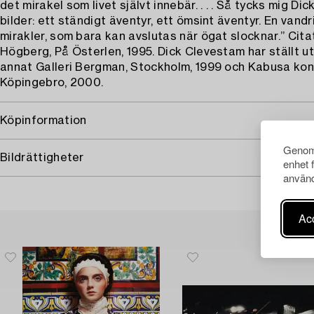
det mirakel som livet självt innebär. . . . Så tycks mig D
bilder: ett ständigt äventyr, ett ömsint äventyr. En vand
mirakler, som bara kan avslutas när ögat slocknar.” Cita
Högberg, På Österlen, 1995. Dick Clevestam har ställt u
annat Galleri Bergman, Stockholm, 1999 och Kabusa kons
Köpingebro, 2000.
Köpinformation
Genom 
Bildrättigheter
enhet 
använd
Acc