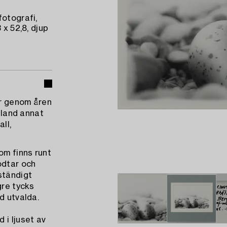
fotografi,
 x 52,8, djup
ar genom åren
 bland annat
ll,
om finns runt
odtar och
 ständigt
gre tycks
d utvalda.
 i ljuset av