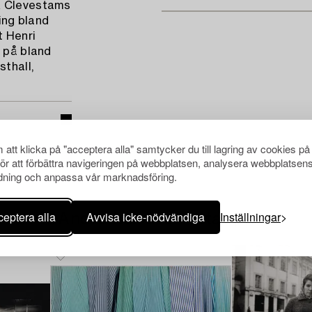
ick Clevestams
ring bland
t Henri
t på bland
thall,
att klicka på "acceptera alla" samtycker du till lagring av cookies på
för att förbättra navigeringen på webbplatsen, analysera webbplatsen
ning och anpassa vår marknadsföring.
eptera alla
Avvisa icke-nödvändiga
Inställningar
Andra har även tittat på