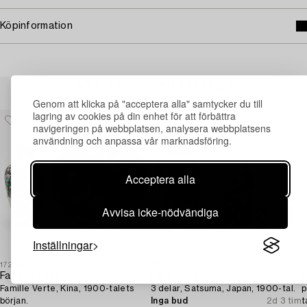
Köpinformation
Andra har även tittat på
Genom att klicka på "acceptera alla" samtycker du till
lagring av cookies på din enhet för att förbättra
navigeringen på webbplatsen, analysera webbplatsens
användning och anpassa vår marknadsföring.
Acceptera alla
Avvisa icke-nödvändiga
Inställningar
1729476
1729482
1
Fat samt vas,
Parti porslin,
P
Famille Verte, Kina, 1900-talets
3 delar, Satsuma, Japan, 1900-tal.
p
början.
Inga bud
2d 3 tim
t