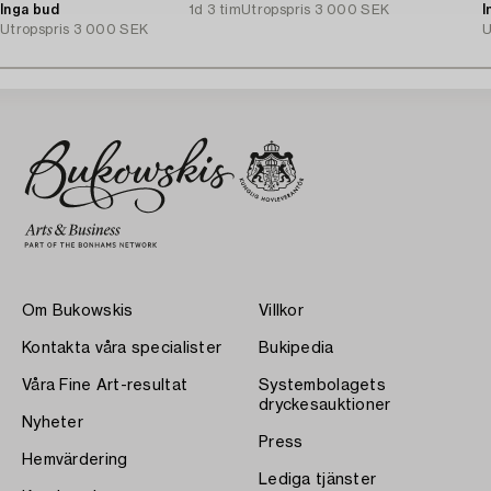
Inga bud
1d 3 tim
Utropspris
3 000 SEK
I
Utropspris
3 000 SEK
U
Om Bukowskis
Villkor
Kontakta våra specialister
Bukipedia
Våra Fine Art-resultat
Systembolagets
dryckesauktioner
Nyheter
Press
Hemvärdering
Lediga tjänster