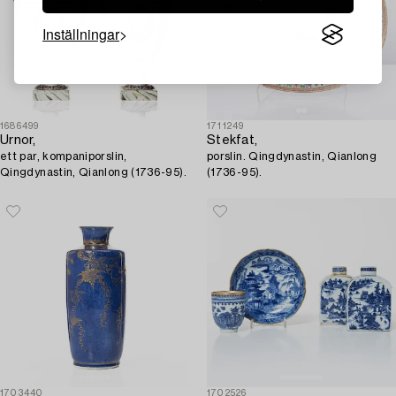
Inställningar
1686499
1711249
Urnor,
Stekfat,
ett par, kompaniporslin,
porslin. Qingdynastin, Qianlong
Qingdynastin, Qianlong (1736-95).
(1736-95).
1703440
1702526