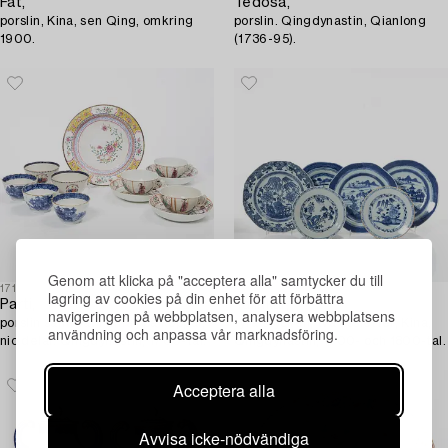
Fat,
Tedosa,
porslin, Kina, sen Qing, omkring
porslin. Qingdynastin, Qianlong
1900.
(1736-95).
Genom att klicka på "acceptera alla" samtycker du till
1710853
1679577
lagring av cookies på din enhet för att förbättra
Parti,
Tallrikar,
navigeringen på webbplatsen, analysera webbplatsens
porslin samt fat i emalj på koppar,
fyra stycken, två assietter, Kina,
användning och anpassa vår marknadsföring.
nio delar. Qingdynastin, 1700-tal.
Qingdynastin, 1700- och 1800-tal.
Acceptera alla
Avvisa icke-nödvändiga