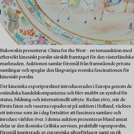
Bukowskis presenterar China for the West – en temaauktion med
eftersökt kinesiskt porslin särskilt framtaget för den västerländska
marknaden. Auktionen samlar föremål från framstående privata
samlingar och speglar den långvariga svenska fascinationen för
kinesiskt porslin.
Det kinesiska exportporslinet introducerades i Europa genom de
ostindiska handelskompanierna och blev snabbt en symbol för
status, bildning och internationellt utbyte. Redan 1602, när de
första faten och vaserna ropades ut på auktion i Holland, väcktes
ett intresse som än i dag fortsätter att fascinera samlare och
inredare världen över. I denna auktion presenteras bland annat
delar ur den ikoniska Grillska servisen, praktfullt vapenporslin,
föremål inspirerade av europeiska silverförlagor samt en rik