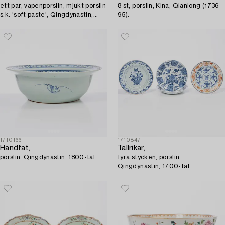
ett par, vapenporslin, mjukt porslin
8 st, porslin, Kina, Qianlong (1736-
s.k. 'soft paste', Qingdynastin,
95).
1700-tal.
1710166
1710847
Handfat,
Tallrikar,
porslin. Qingdynastin, 1800-tal.
fyra stycken, porslin.
Qingdynastin, 1700-tal.