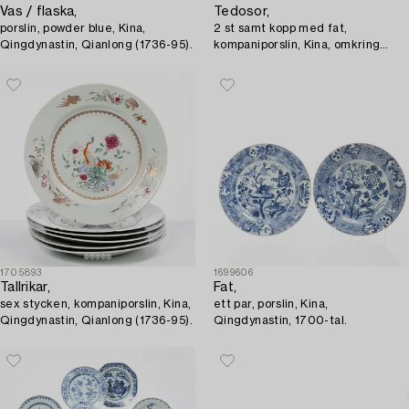
Vas / flaska,
Tedosor,
porslin, powder blue, Kina,
2 st samt kopp med fat,
Qingdynastin, Qianlong (1736-95).
kompaniporslin, Kina, omkring
1800.
1705893
1699606
Tallrikar,
Fat,
sex stycken, kompaniporslin, Kina,
ett par, porslin, Kina,
Qingdynastin, Qianlong (1736-95).
Qingdynastin, 1700-tal.