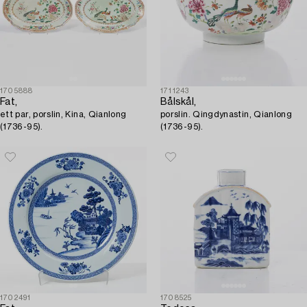
1705888
1711243
Fat,
Bålskål,
ett par, porslin, Kina, Qianlong
porslin. Qingdynastin, Qianlong
(1736-95).
(1736-95).
1702491
1708525