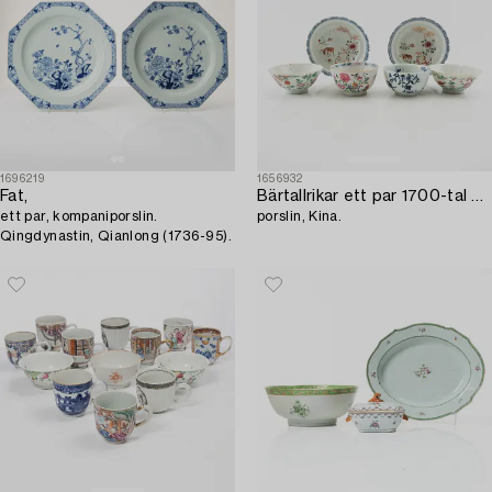
1696219
1656932
Fat,
Bärtallrikar ett par 1700-tal samt 4 st skålar omkring år 1900,
ett par, kompaniporslin.
porslin, Kina.
Qingdynastin, Qianlong (1736-95).