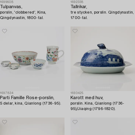
1699608
1692338
Tulpanvas,
Tallrikar,
porslin, 'clobbered', Kina,
tre stycken, porslin. Qingdynastin,
Qingdynastin, 1800-tal.
1700-tal.
1697834
1693425
Parti Famille Rose-porslin,
Karott med huv,
5 delar, kina, Qianlong (1736-95).
porslin. Kina, Qianlong (1736-
95)/Jiaqing (1796-1820).