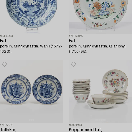
1644293
1706085
Fat,
Fat,
porslin. Mingdynastin, Wanli (1572-
porslin. Qingdynastin, Qianlong
1620).
(1736-95).
1705592
1697893
Tallrikar,
Koppar med fat,