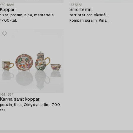
1704886
1675652
Koppar,
Smörterrin,
13 st, porslin, Kina, mestadels
terrinfat och bålskål,
1700-tal.
kompaniporslin, Kina,
Qingdynastin, 1700-tal.
1644387
Kanna samt koppar,
porslin, Kina, Qingdynastin, 1700-
tal.