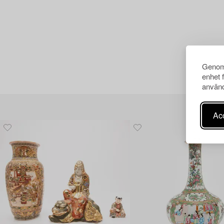
Genom 
enhet 
använd
Acc