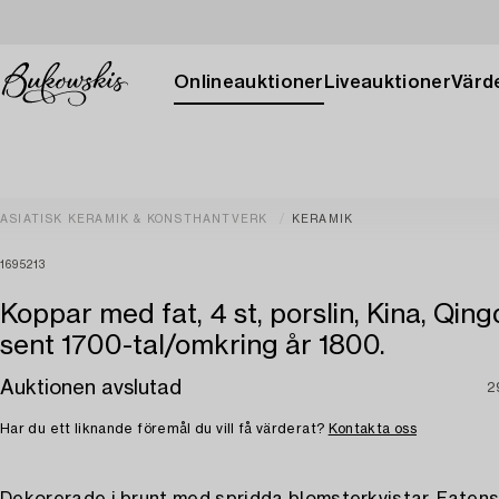
Onlineauktioner
Liveauktioner
Värde
ASIATISK KERAMIK & KONSTHANTVERK
KERAMIK
1695213
Koppar med fat, 4 st, porslin, Kina, Qing
sent 1700-tal/omkring år 1800.
Auktionen avslutad
2
Har du ett liknande föremål du vill få värderat?
Kontakta oss