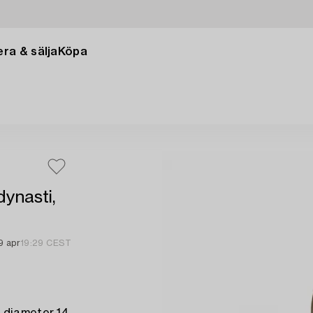
ra & sälja
Köpa
dynasti,
9 apr
19:29 CEST