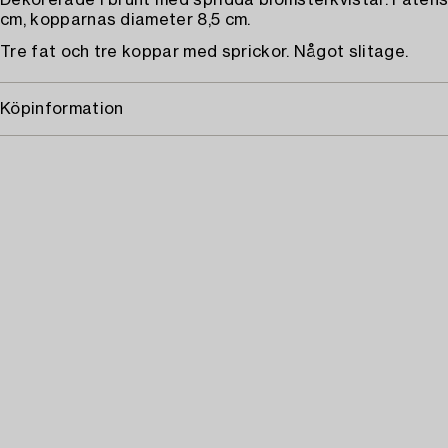
Dekorerade i brunt med spridda blomsterkvistar. Fatens
cm, kopparnas diameter 8,5 cm.
Tre fat och tre koppar med sprickor. Något slitage.
Köpinformation