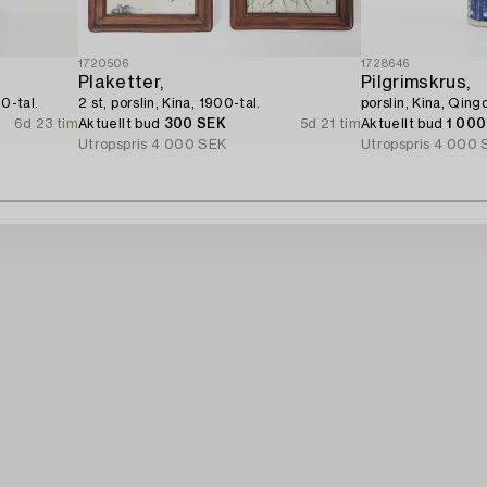
1720506
1728646
Plaketter,
Pilgrimskrus,
0-tal.
2 st, porslin, Kina, 1900-tal.
porslin, Kina, Qing
6d 23 tim
Aktuellt bud
300 SEK
5d 21 tim
Aktuellt bud
1 00
Utropspris
4 000 SEK
Utropspris
4 000 