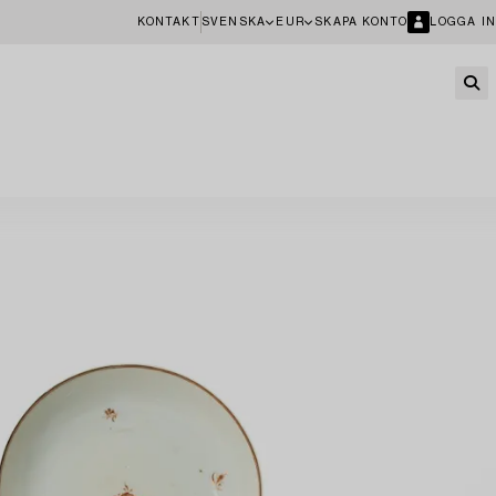
KONTAKT
SVENSKA
EUR
SKAPA KONTO
LOGGA IN