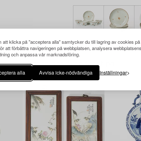
att klicka på "acceptera alla" samtycker du till lagring av cookies på
för att förbättra navigeringen på webbplatsen, analysera webbplatsen
ning och anpassa vår marknadsföring.
Andra har även tittat på
eptera alla
Avvisa icke-nödvändiga
Inställningar