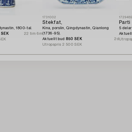
1731002
172948
Stekfat,
Parti 
dynastin, 1800-tal.
Kina, porslin, Qingdynastin, Qianlong
5 delar
(1736-95).
0 SEK
22 tim 6m
Aktuel
Aktuellt bud
850 SEK
2d
SEK
Utrops
Utropspris
2 500 SEK