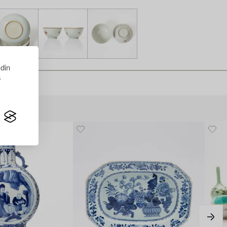
 din
s