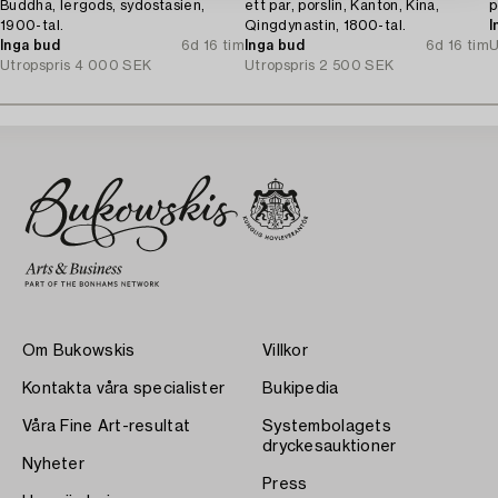
Buddha, lergods, sydostasien,
ett par, porslin, Kanton, Kina,
p
1900-tal.
Qingdynastin, 1800-tal.
I
Inga bud
6d 16 tim
Inga bud
6d 16 tim
U
Utropspris
4 000 SEK
Utropspris
2 500 SEK
Om Bukowskis
Villkor
Kontakta våra specialister
Bukipedia
Våra Fine Art-resultat
Systembolagets
dryckesauktioner
Nyheter
Press