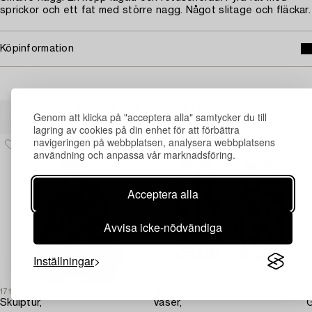
sprickor och ett fat med större nagg. Något slitage och fläckar.
Köpinformation
Andra har även tittat på
Genom att klicka på "acceptera alla" samtycker du till
lagring av cookies på din enhet för att förbättra
navigeringen på webbplatsen, analysera webbplatsens
användning och anpassa vår marknadsföring.
Acceptera alla
Avvisa icke-nödvändiga
Inställningar
1717294
1716980
1
Skulptur,
Vaser,
G